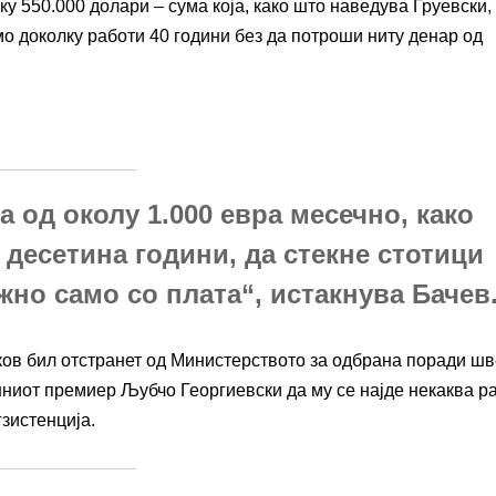
у 550.000 долари – сума која, како што наведува Груевски,
мо доколку работи 40 години без да потроши ниту денар од
а од околу 1.000 евра месечно, како
 десетина години, да стекне стотици
но само со плата“, истакнува Бачев
лков бил отстранет од Министерството за одбрана поради шв
ашниот премиер Љубчо Георгиевски да му се најде некаква р
гзистенција.