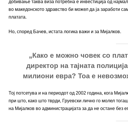
добивање таква виза потребна е инвестиција од најмалк
во македонското здравство би можел да ја заработи са
платата.
Но, според Бачев, истата логика важи и за Мијалков.
„Како е можно човек со плат
директор на тајната полиција
милиони евра? Тоа е невозмож
Тој потсетува и на периодот од 2002 година, кога Мија
при што, како што тврди, Груевски лично го молел тог
на Мијалков во администрацијата за да не остане без е