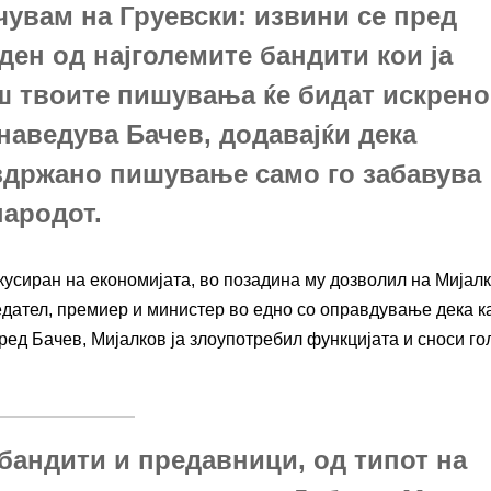
увам на Груевски: извини се пред
ден од најголемите бандити кои ја
аш твоите пишувања ќе бидат искрено
наведува Бачев, додавајќи дека
здржано пишување само го забавува
народот.
кусиран на економијата, во позадина му дозволил на Мијал
едател, премиер и министер во едно со оправдување дека к
поред Бачев, Мијалков ја злоупотребил функцијата и сноси г
 бандити и предавници, од типот на