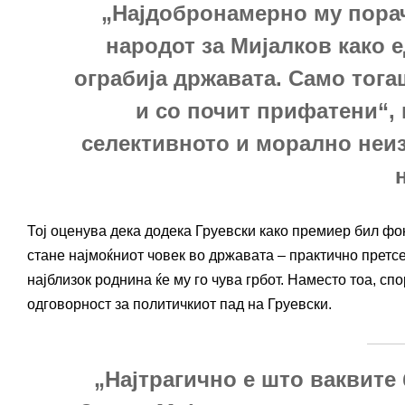
„Најдобронамерно му порач
народот за Мијалков како е
ограбија државата. Само тог
и со почит прифатени“, 
селективното и морално неи
Тој оценува дека додека Груевски како премиер бил фо
стане најмоќниот човек во државата – практично претс
најблизок роднина ќе му го чува грбот. Наместо тоа, с
одговорност за политичкиот пад на Груевски.
„Најтрагично е што ваквите