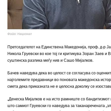
Фото: Национал
Претседателот на Единствена Македонија, проф. д-р Ј
Никола Груевски во кое тој ги критикува Зоран Заев и 
суштинска разлика меѓу нив и Сашо Мијалков.
Бачев наведува дека во целост се согласува со оценкит
најголемите предавници во поновата македонска историј
смета дека приказната не е целосна доколку се изостав
„Денеска Мијалков е на исто рамниште со бандитизмот 
што самиот Груевски го наведува за таканаречената „з