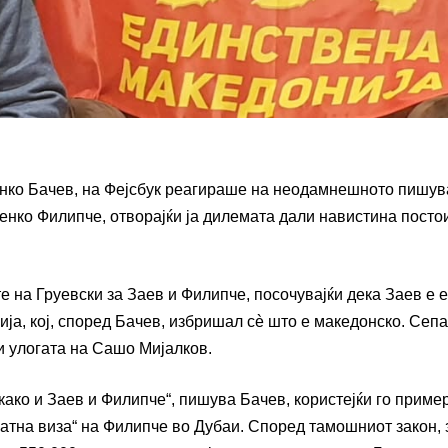
анко Бачев, на Фејсбук реагираше на неодамнешното пишу
Венко Филипче, отворајќи ја дилемата дали навистина посто
е на Груевски за Заев и Филипче, посочувајќи дека Заев е 
а, кој, според Бачев, избришал сè што е македонско. Сепак
и улогата на Сашо Мијалков.
како и Заев и Филипче“, пишува Бачев, користејќи го приме
латна виза“ на Филипче во Дубаи. Според тамошниот закон, 