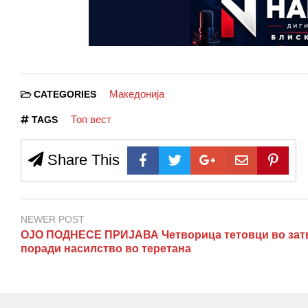
Македонија
CATEGORIES
Топ вест
TAGS
Share This
NEWER POST
ОЈО ПОДНЕСЕ ПРИЈАВА Четворица тетовци во зат
поради насилство во теретана