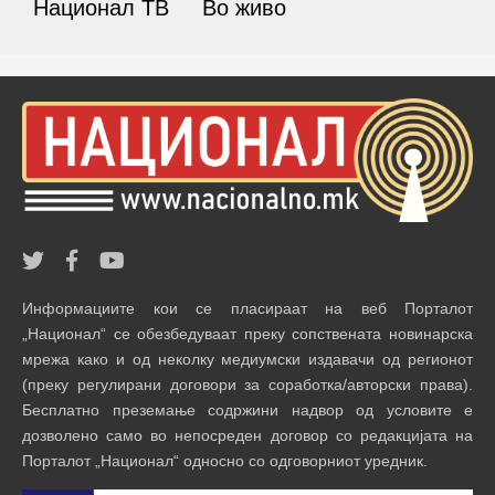
Национал ТВ
Во живо
Информациите кои се пласираат на веб Порталот
„Национал“ се обезбедуваат преку сопствената новинарска
мрежа како и од неколку медиумски издавачи од регионот
(преку регулирани договори за соработка/авторски права).
Бесплатно преземање содржини надвор од условите е
дозволено само во непосреден договор со редакцијата на
Порталот „Национал“ односно со одговорниот уредник.