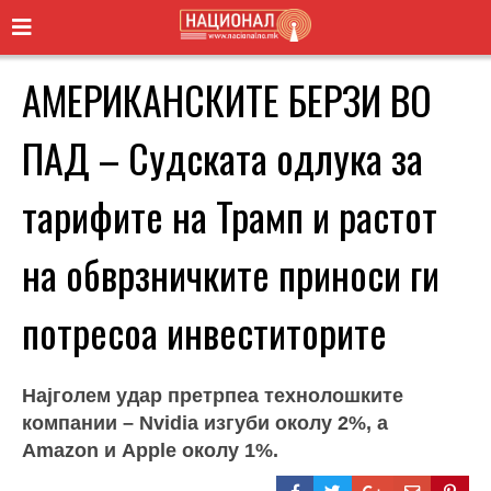
АМЕРИКАНСКИТЕ БЕРЗИ ВО
ПАД – Судската одлука за
тарифите на Трамп и растот
на обврзничките приноси ги
потресоа инвеститорите
Најголем удар претрпеа технолошките
компании – Nvidia изгуби околу 2%, а
Amazon и Apple околу 1%.