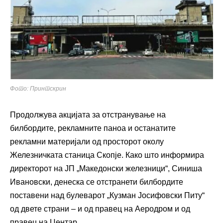
Фото: Принтскрин
Продолжува акцијата за отстранување на
билбордите, рекламните паноа и останатите
рекламни материјали од просторот околу
Железничката станица Скопје. Како што информира
директорот на ЈП „Македонски железници“, Синиша
Ивановски, денеска се отстранети билбордите
поставени над булеварот „Кузман Јосифовски Питу“
од двете страни – и од правец на Аеродром и од
правец на Центар.