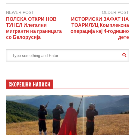
NEWER POST
OLDER POST
ПОЛСКА ОТКРИ НОВ
ИСТОРИСКИ ЗАФАТ НА
ТУНЕЛ Илегални
ТОАРИЛУЦ Комплексна
мигранти на границата
операција кај 4-годишно
со Белорусија
дете
СКОРЕШНИ НАПИСИ