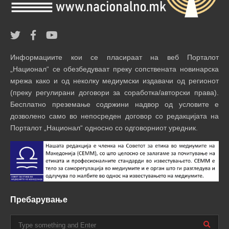
Информациите кои се пласираат на веб Порталот
„Национал“ се обезбедуваат преку сопствената новинарска
мрежа како и од неколку медиумски издавачи од регионот
(преку регулирани договори за соработка/авторски права).
Бесплатно преземање содржини надвор од условите е
дозволено само во непосреден договор со редакцијата на
Порталот „Национал“ односно со одговорниот уредник.
Пребарување