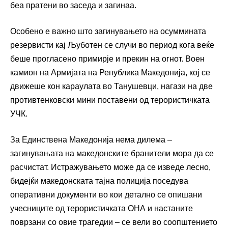
беа пратени во заседа и загинаа.
Особено е важно што загинувањето на осуммината
резервисти кај Љуботен се случи во период кога веќе
беше прогласено примирје и прекин на огнот. Воен
камион на Армијата на Република Македонија, кој се
движеше кон караулата во Танушевци, нагази на две
противтенковски мини поставени од терористичката
УЧК.
За Единствена Македонија нема дилема –
загинувањата на македонските бранители мора да се
расчистат. Истражувањето може да се изведе лесно,
бидејќи македонската тајна полиција поседува
оперативни документи во кои детално се опишани
учесниците од терористичката ОНА и настаните
поврзани со овие трагедии – се вели во соопштението