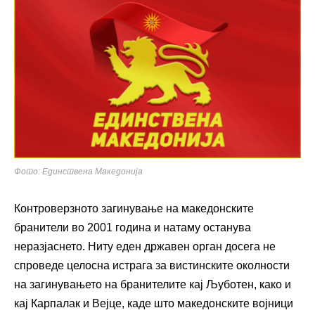
Фото: Единствена Македонија
Контроверзното загинување на македонските
бранители во 2001 година и натаму останува
неразјаснето. Ниту еден државен орган досега не
спроведе целосна истрага за вистинските околности
на загинувањето на бранителите кај Љуботен, како и
кај Карпалак и Вејце, каде што македонските војници