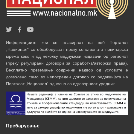
Информациите кои се пласираат на веб Порталот
„Национал“ се обезбедуваат преку сопствената новинарска
мрежа како и од неколку медиумски издавачи од регионот
(преку регулирани договори за соработка/авторски права).
Бесплатно преземање содржини надвор од условите е
дозволено само во непосреден договор со редакцијата на
Порталот „Национал“ односно со одговорниот уредник.
Пребарување