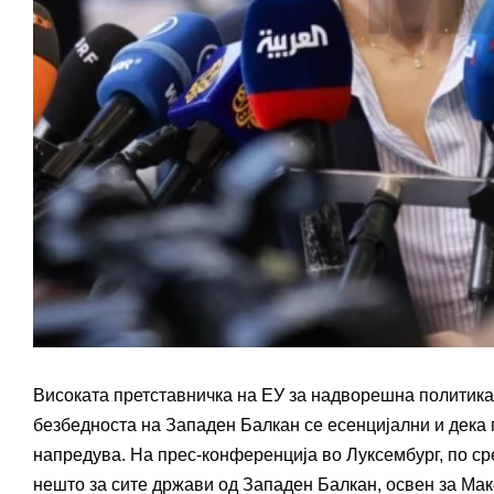
Високата претставничка на ЕУ за надворешна политика, 
безбедноста на Западен Балкан се есенцијални и дека
напредува. На прес-конференција во Луксембург, по ср
нешто за сите држави од Западен Балкан, освен за Мак