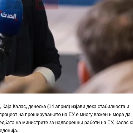
Каја Калас, денеска (14 април) изјави дека стабилноста и
 процеот на проширувањето на ЕУ е многу важен и мора да
едбата на министрите за надворешни работи на ЕУ, Калас к
едонија.