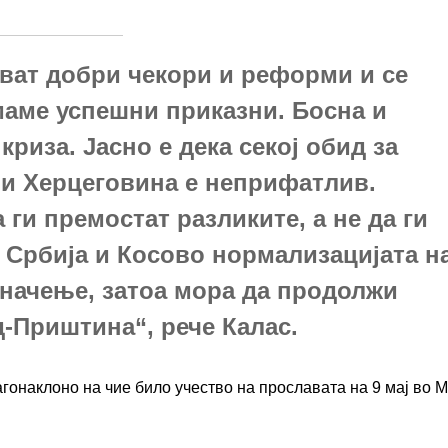
ават добри чекори и реформи и се
маме успешни приказни. Босна и
криза. Јасно е дека секој обид за
 и Херцеговина е неприфатлив.
ги премостат разликите, а не да ги
 Србија и Косово нормализацијата н
значење, затоа мора да продолжи
д-Приштина“, рече Калас.
гонаклоно на чие било учество на прославата на 9 мај во М