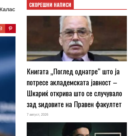
СКОРЕШНИ НАПИСИ
 Калас
Книгата „Поглед однатре“ што ја
потресе акладемската јавност –
Шкариќ открива што се случувало
зад ѕидовите на Правен факултет
7 август, 2026