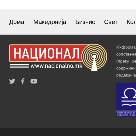
Дома
Македонија
Бизнис
Свет
Ко
Информац
сопствен
(преку р
содржин
редакција