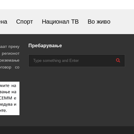
ена
Спорт
Национал ТВ
Во живо
Пребарување
аат преку
 регионот
преземање
говор со