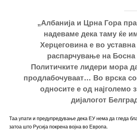
„Албанија и Црна Гора пр
надеваме дека таму ќе и
Херцеговина е во уставна 
распарчување на Босна
Политичките лидери мора да 
продлабочуваат… Во врска со
односите е од најголемо 
дијалогот Белгра
Таа упати и предупредување дека ЕУ нема да гледа бла
затоа што Русија покрена војна во Европа.