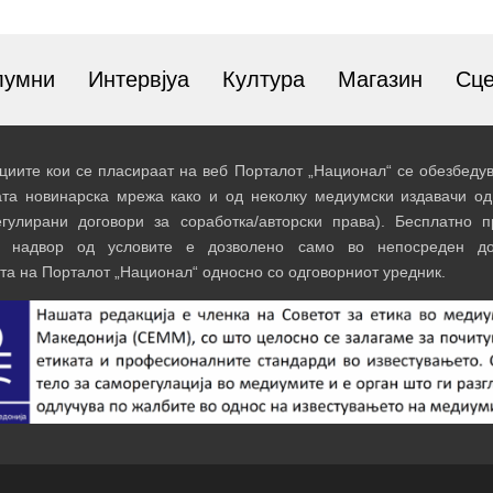
лумни
Интервјуа
Култура
Магазин
Сц
иите кои се пласираат на веб Порталот „Национал“ се обезбедув
ата новинарска мрежа како и од неколку медиумски издавачи од
егулирани договори за соработка/авторски права). Бесплатно 
и надвор од условите е дозволено само во непосреден до
та на Порталот „Национал“ односно со одговорниот уредник.