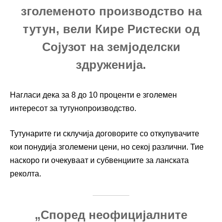
зголеменото производство на
тутун, вели Кире Ристески од
Сојузот на земјоделски
здруженија.
Нагласи дека за 8 до 10 проценти е зголемен
интересот за тутунопроизводство.
Тутунарите ги склучија договорите со откупувачите
кои понудија зголемени цени, но секој различни. Тие
наскоро ги очекуваат и субвенциите за ланската
реколта.
„Според неофицијалните