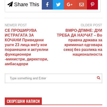
Share This
NEWER POST
OLDER POST
СЕ ПРОШИРУВА
ВМРО-ДПМНЕ: ДУИ
ИСТРАГАТА ЗА
ТРЕБА ДА НАУЧАТ – Во
КОЧАНИ Приведени
правна држава за
уште 23 лица меѓу кои
криминал одговара
поранешни и актуелни
секој без разлика на
функционери
националноста
-министри, директори,
амбасадори
СКОРЕШНИ НАПИСИ