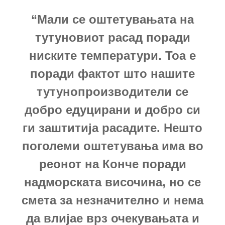
“Мали се оштетувањата на
тутуновиот расад поради
ниските температури. Тоа е
поради фактот што нашите
тутунопроизводители се
добро едуцирани и добро си
ги заштитија расадите. Нешто
поголеми оштетувања има во
реонот на Конче поради
надморската височина, но се
смета за незначително и нема
да влијае врз очекувањата и