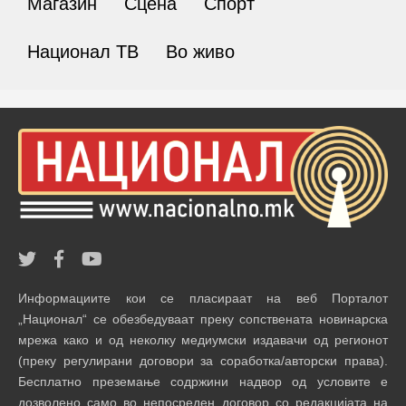
Магазин
Сцена
Спорт
Национал ТВ
Во живо
Информациите кои се пласираат на веб Порталот
„Национал“ се обезбедуваат преку сопствената новинарска
мрежа како и од неколку медиумски издавачи од регионот
(преку регулирани договори за соработка/авторски права).
Бесплатно преземање содржини надвор од условите е
дозволено само во непосреден договор со редакцијата на