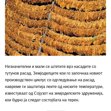
Незначителни и мали се штетите врз насадите со
тутунов расад. Земјоделците кои го започнаа новиот
производствен циклус со одгледување на расад,
навреме ги заштитија леите од ниските температури,
известуваат од Сојузот на земјоделските здруженија,
кои будно ја следат состојбата на терен.