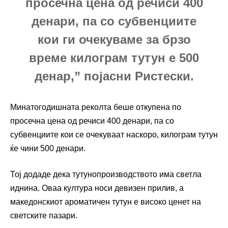
просечна цена од речиси 400
денари, па со субвенциите
кои ги очекуваме за брзо
време килограм тутун е 500
денар,” појасни Ристески.
Минатогодишната реколта беше откупена по
просечна цена од речиси 400 денари, па со
субвенциите кои се очекуваат наскоро, килограм тутун
ќе чини 500 денари.
Тој додаде дека тутунопроизводството има светла
иднина. Оваа култура носи девизен прилив, а
македонскиот ароматичен тутун е високо ценет на
светските пазари.