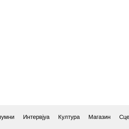
лумни
Интервјуа
Култура
Магазин
Сц