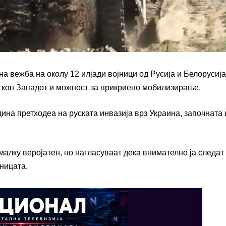
а вежба на околу 12 илјади војници од Русија и Белорусија
ја кон Западот и можност за прикриено мобилизирање.
ина претходеа на руската инвазија врз Украина, започната 
малку веројатен, но нагласуваат дека внимателно ја следат
ницата.