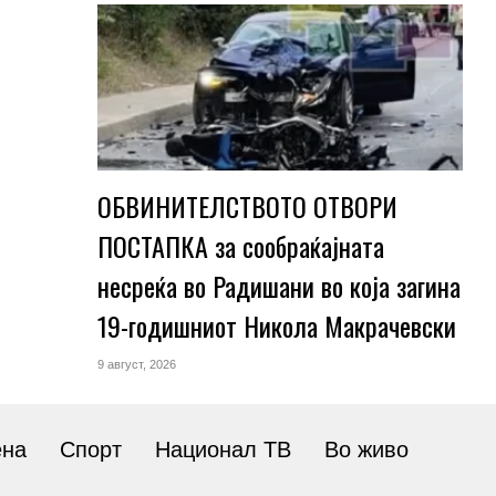
ОБВИНИТЕЛСТВОТО ОТВОРИ
ПОСТАПКА за сообраќајната
несреќа во Радишани во која загина
19-годишниот Никола Макрачевски
9 август, 2026
ена
Спорт
Национал ТВ
Во живо