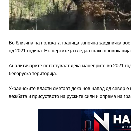
Во близина на полската граница започна заедничка воен
од 2021 година. Експертите ја гледаат како провокаци
Аналитичарите потсетуваат дека маневрите во 2021 год
белоруска територија.
Украинските власти сметаат дека нов напад од север е 
вежбата и присуството на руските сили и опрема на гра