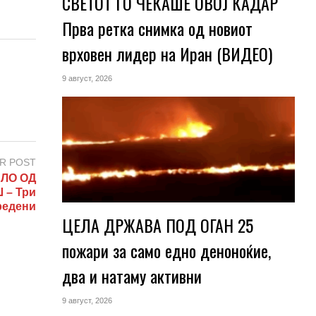
СВЕТОТ ГО ЧЕКАШЕ ОВОЈ КАДАР
Прва ретка снимка од новиот
врховен лидер на Иран (ВИДЕО)
9 август, 2026
R POST
ЛО ОД
– Три
редени
ЦЕЛА ДРЖАВА ПОД ОГАН 25
пожари за само едно деноноќие,
два и натаму активни
9 август, 2026