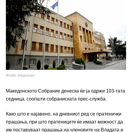
Фото: Национал
Македонското Собрание денеска ќе ја одржи 103-тата
седница, соопшти собраниската прес-служба.
Како што е најавено, на дневниот ред се пратенички
прашања, при што пратениците ќе имаат можност да
им поставуваат прашања на членовите на Владата и