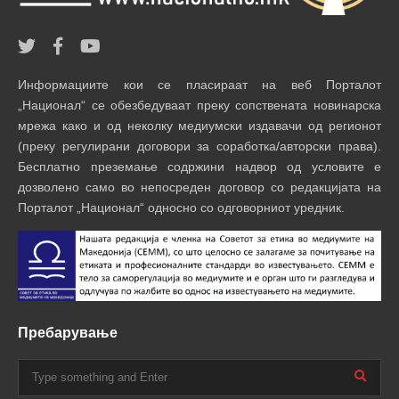
Информациите кои се пласираат на веб Порталот
„Национал“ се обезбедуваат преку сопствената новинарска
мрежа како и од неколку медиумски издавачи од регионот
(преку регулирани договори за соработка/авторски права).
Бесплатно преземање содржини надвор од условите е
дозволено само во непосреден договор со редакцијата на
Порталот „Национал“ односно со одговорниот уредник.
Пребарување