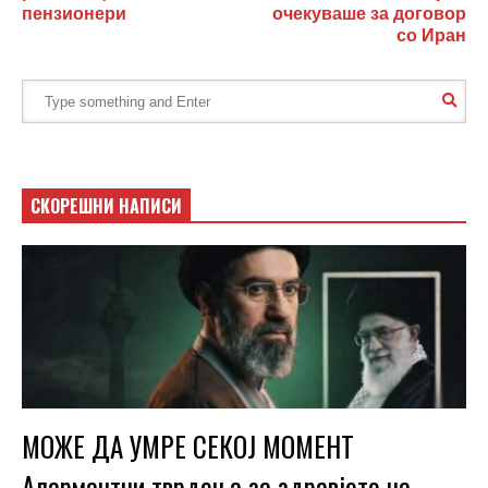
пензионери
очекуваше за договор
со Иран
СКОРЕШНИ НАПИСИ
МОЖЕ ДА УМРЕ СЕКОЈ МОМЕНТ
Алармантни тврдења за здравјето на