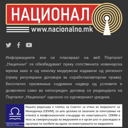
Информациите кои се пласираат на веб Порталот
„Национал“ се обезбедуваат преку сопствената новинарска
мрежа како и од неколку медиумски издавачи од регионот
(преку регулирани договори за соработка/авторски права).
Бесплатно преземање содржини надвор од условите е
дозволено само во непосреден договор со редакцијата на
Порталот „Национал“ односно со одговорниот уредник.