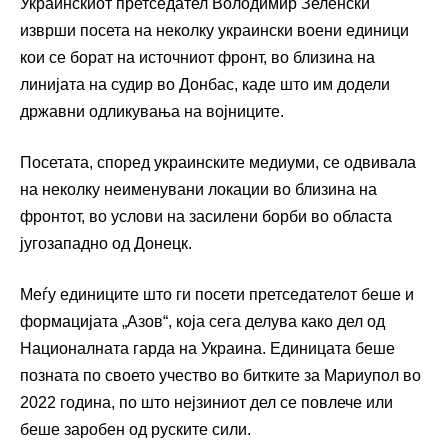
Украинскиот претседател Володимир Зеленски
изврши посета на неколку украински воени единици
кои се борат на источниот фронт, во близина на
линијата на судир во Донбас, каде што им додели
државни одликувања на војниците.
Посетата, според украинските медиуми, се одвивала
на неколку неименувани локации во близина на
фронтот, во услови на засилени борби во областа
југозападно од Донецк.
Меѓу единиците што ги посети претседателот беше и
формацијата „Азов“, која сега делува како дел од
Националната гарда на Украина. Единицата беше
позната по своето учество во битките за Мариупол во
2022 година, по што нејзиниот дел се повлече или
беше заробен од руските сили.