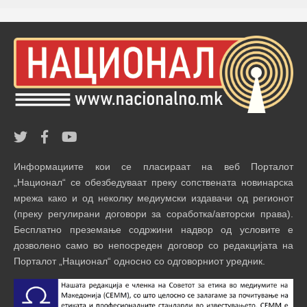
Информациите кои се пласираат на веб Порталот
„Национал“ се обезбедуваат преку сопствената новинарска
мрежа како и од неколку медиумски издавачи од регионот
(преку регулирани договори за соработка/авторски права).
Бесплатно преземање содржини надвор од условите е
дозволено само во непосреден договор со редакцијата на
Порталот „Национал“ односно со одговорниот уредник.