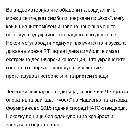
Во видеоматеријалите објавени на социјалните
мрежи се гледаат симболи поврзани со „Азов“, меѓу
кои и нивниот амблем и црвено-црно знаме што
потекнува од украинското национално движење.
Некои меѓународни медиуми, вклучително и руската
државна мрежа RT, тврдат дека симболите имаат
екстремно-десничарски конотации, што украинските
извори го отфрлаат, наведувајќи дека тие
претставуваат историски и патриотски знаци.
Зеленски, покрај оваа единица, ја посети и Четвртата
оперативна бригада „Рубеж“ на Националната гарда,
формирана во 2015 година според НАТО-стандарди.
Неколку војници беа одликувани за храброст и
заслуги на бојното поле.