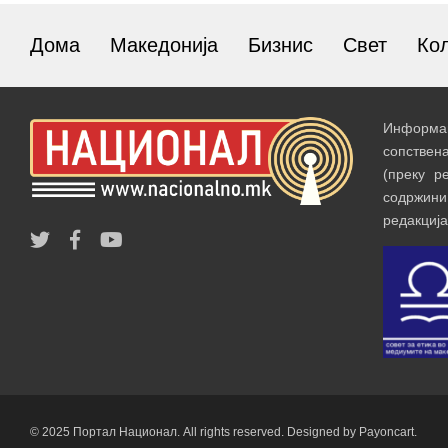
Дома
Македонија
Бизнис
Свет
Ко
Информац
сопствен
(преку р
содржин
редакција
© 2025 Портал Национал. All rights reserved. Designed by Payoncart.