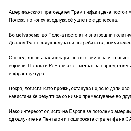
Американскиот претседател Трамп изјави дека постои м
Полска, но конечна одлука сè уште не е донесена.
Во меѓувреме, во Полска постојат и внатрешни полити
Доналд Туск предупредува на потребата од внимателен
Според воени аналитичари, не сите земји на источниот
војници. Полска и Романија се сметаат за најподготве
инфраструктура.
Покрај логистичките пречки, останува нејасно дали ев
навистина ќе резултира со нивно преместување во дру
Иако интересот од источна Европа за поголемо америк
од одлуките на Пентагон и пошироката стратегија на С