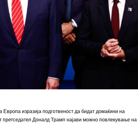
на Европа изразија подготвеност да бидат домаќини на
от претседател Доналд Трамп најави можно повлекување на