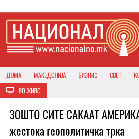
ДОМА
МАКЕДОНИЈА
БИЗНИС
СВЕТ
К
ВО ЖИВО
ЗОШТО СИТЕ САКААТ АМЕРИКАН
жестока геополитичка трка