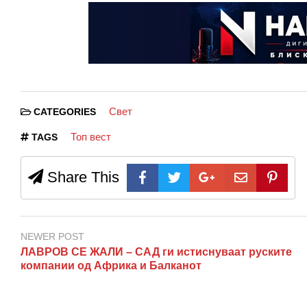
Свет
CATEGORIES
Топ вест
TAGS
Share This
NEWER POST
ЛАВРОВ СЕ ЖАЛИ – САД ги истиснуваат руските
компании од Африка и Балканот