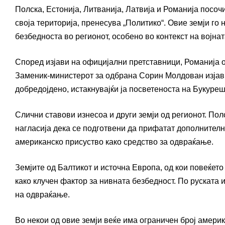
Полска, Естонија, Литванија, Латвија и Романија посоч
своја територија, пренесува „Политико“. Овие земји г
безбедноста во регионот, особено во контекст на војнат
Според изјави на официјални претставници, Романија 
Заменик-министерот за одбрана Сорин Молдован изјави
добредојдено, истакнувајќи ја посветеноста на Букуре
Слични ставови изнесоа и други земји од регионот. Пол
нагласија дека се подготвени да прифатат дополнителн
американско присуство како средство за одвраќање.
Земјите од Балтикот и источна Европа, од кои повеќето
како клучен фактор за нивната безбедност. По руската 
на одвраќање.
Во некои од овие земји веќе има ограничен број амери