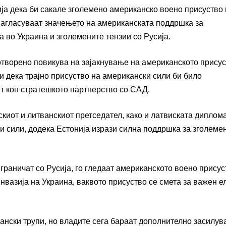
ија дека би сакале зголемено американско воено присуство
о нагласуваат значењето на американската поддршка за
а во Украина и зголемените тензии со Русија.
отворено повикува на зајакнување на американското присус
 дека трајно присуство на американски сили би било
шт кон стратешкото партнерство со САД.
скиот и литванскиот претседател, како и латвиската диплома
и сили, додека Естонија изрази силна поддршка за зголеме
 граничат со Русија, го гледаат американското воено присус
инвазија на Украина, ваквото присуство се смета за важен 
кански трупи, но владите сега бараат дополнително засилув