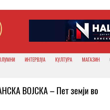
ОЛУМНИ
ИНТЕРВЈУА
КУЛТУРА
МАГАЗИН
СКА ВОЈСКА – Пет земји во