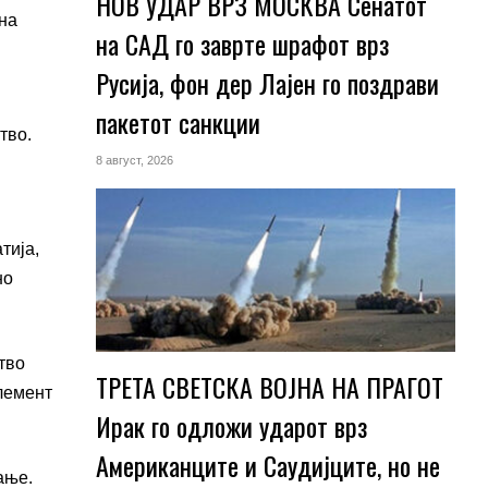
НОВ УДАР ВРЗ МОСКВА Сенатот
 на
на САД го заврте шрафот врз
Русија, фон дер Лајен го поздрави
пакетот санкции
тво.
8 август, 2026
тија,
но
тво
ТРЕТА СВЕТСКА ВОЈНА НА ПРАГОТ
елемент
Ирак го одложи ударот врз
Американците и Саудијците, но не
ање.