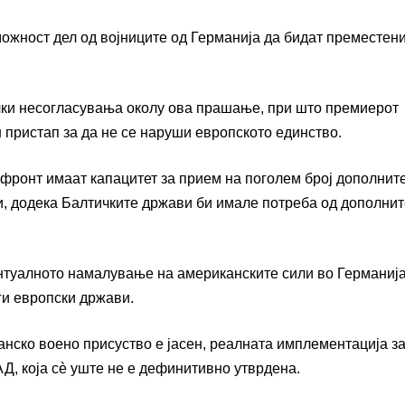
ожност дел од војниците од Германија да бидат преместени
чки несогласувања околу ова прашање, при што премиерот
 пристап за да не се наруши европското единство.
 фронт имаат капацитет за прием на поголем број дополнит
ни, додека Балтичките држави би имале потреба од дополни
ентуалното намалување на американските сили во Германиј
ги европски држави.
анско воено присуство е јасен, реалната имплементација з
АД, која сè уште не е дефинитивно утврдена.