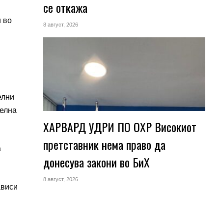
се откажа
 во
8 август, 2026
елни
телна
ХАРВАРД УДРИ ПО ОХР Високиот
претставник нема право да
а
донесува закони во БиХ
8 август, 2026
ависи