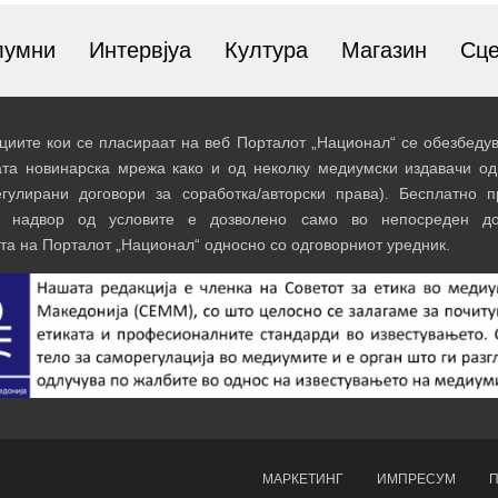
лумни
Интервјуа
Култура
Магазин
Сц
иите кои се пласираат на веб Порталот „Национал“ се обезбедув
ата новинарска мрежа како и од неколку медиумски издавачи од
егулирани договори за соработка/авторски права). Бесплатно 
и надвор од условите е дозволено само во непосреден до
та на Порталот „Национал“ односно со одговорниот уредник.
МАРКЕТИНГ
ИМПРЕСУМ
П