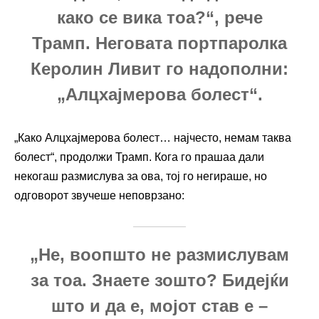
како се вика тоа?“, рече
Трамп. Неговата портпаролка
Керолин Ливит го надополни:
„Алцхајмерова болест“.
„Како Алцхајмерова болест… најчесто, немам таква
болест“, продолжи Трамп. Кога го прашаа дали
некогаш размислува за ова, тој го негираше, но
одговорот звучеше неповрзано:
„Не, воопшто не размислувам
за тоа. Знаете зошто? Бидејќи
што и да е, мојот став е –