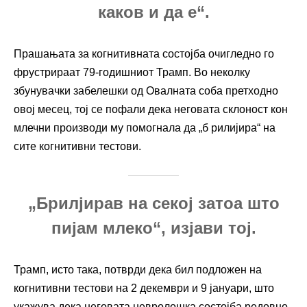
каков и да е“.
Прашањата за когнитивната состојба очигледно го
фрустрираат 79-годишниот Трамп. Во неколку
збунувачки забелешки од Овалната соба претходно
овој месец, тој се пофали дека неговата склоност кон
млечни производи му помогнала да „б рилијира“ на
сите когнитивни тестови.
„Брилјирав на секој затоа што
пијам млеко“, изјави тој.
Трамп, исто така, потврди дека бил подложен на
когнитивни тестови на 2 декември и 9 јануари, што
укажува дека неговата невролошка состојба редовно