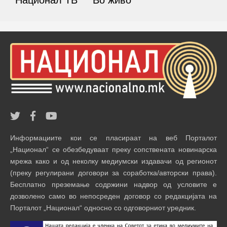
Информациите кои се пласираат на веб Порталот
„Национал“ се обезбедуваат преку сопствената новинарска
мрежа како и од неколку медиумски издавачи од регионот
(преку регулирани договори за соработка/авторски права).
Бесплатно преземање содржини надвор од условите е
дозволено само во непосреден договор со редакцијата на
Порталот „Национал“ односно со одговорниот уредник.