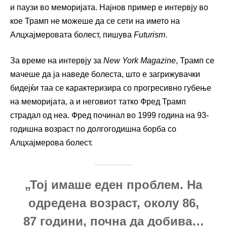
и паузи во меморијата. Најнов пример е интервју во
кое Трамп не можеше да се сети на името на
Алцхајмеровата болест, пишува
Futurism
.
За време на интервју за
New York Magazine
, Трамп се
мачеше да ја наведе болеста, што е загрижувачки
бидејќи таа се карактеризира со прогресивно губење
на меморијата, а и неговиот татко Фред Трамп
страдал од неа. Фред починал во 1999 година на 93-
годишна возраст по долгогодишна борба со
Алцхајмерова болест.
„Тој имаше еден проблем. На
одредена возраст, околу 86,
87 години, почна да добива…