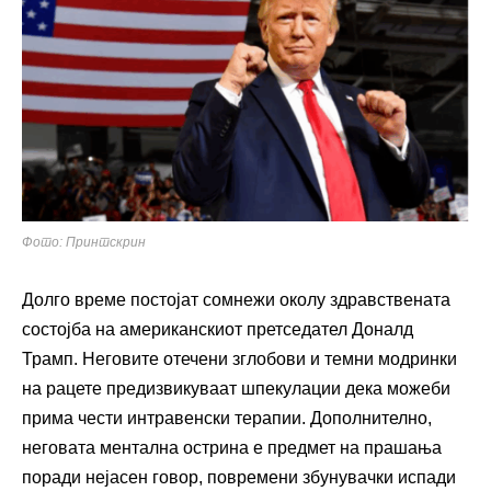
Фото: Принтскрин
Долго време постојат сомнежи околу здравствената
состојба на американскиот претседател Доналд
Трамп. Неговите отечени зглобови и темни модринки
на рацете предизвикуваат шпекулации дека можеби
прима чести интравенски терапии. Дополнително,
неговата ментална острина е предмет на прашања
поради нејасен говор, повремени збунувачки испади