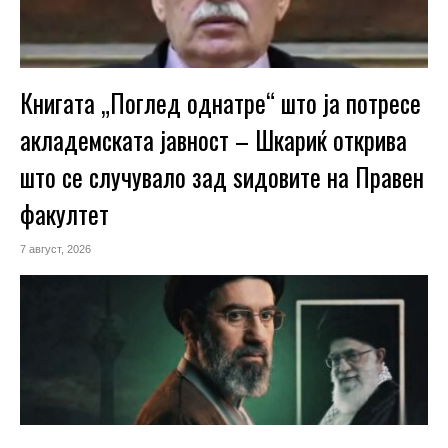
Книгата „Поглед однатре“ што ја потресе
акладемската јавност – Шкариќ открива
што се случувало зад ѕидовите на Правен
факултет
7 август, 2026