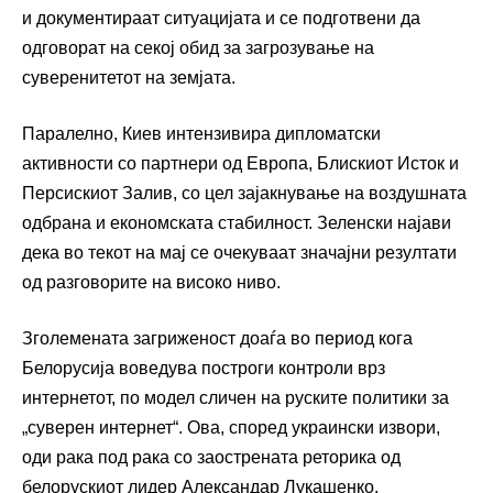
и документираат ситуацијата и се подготвени да
одговорат на секој обид за загрозување на
суверенитетот на земјата.
Паралелно, Киев интензивира дипломатски
активности со партнери од Европа, Блискиот Исток и
Персискиот Залив, со цел зајакнување на воздушната
одбрана и економската стабилност. Зеленски најави
дека во текот на мај се очекуваат значајни резултати
од разговорите на високо ниво.
Зголемената загриженост доаѓа во период кога
Белорусија воведува построги контроли врз
интернетот, по модел сличен на руските политики за
„суверен интернет“. Ова, според украински извори,
оди рака под рака со заострената реторика од
белорускиот лидер
Александар Лукашенко
.