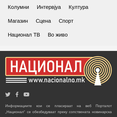
Колумни
Интервјуа
Култура
Магазин
Сцена
Спорт
Национал ТВ
Во живо
Информациите кои се пласираат на веб Порталот
„Национал“ се обезбедуваат преку сопствената новинарска