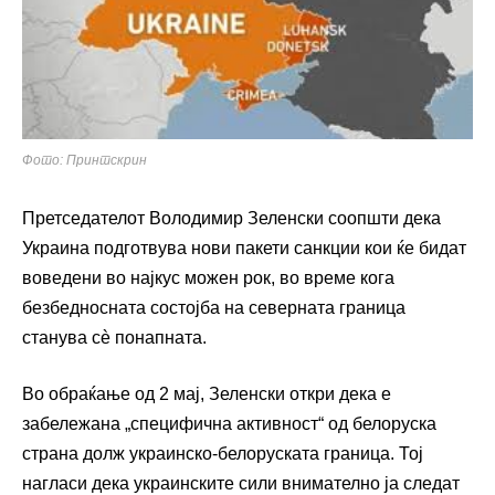
Фото: Принтскрин
Претседателот
Володимир Зеленски
соопшти дека
Украина подготвува нови пакети санкции кои ќе бидат
воведени во најкус можен рок, во време кога
безбедносната состојба на северната граница
станува сè понапната.
Во обраќање од 2 мај, Зеленски откри дека е
забележана „специфична активност“ од белоруска
страна долж украинско-белоруската граница. Тој
нагласи дека украинските сили внимателно ја следат