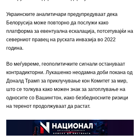
Украинските аналитичари предупредуваат дека
Белорусија може повторно да послужи како
платформа за евентуална ескалација, потсетувајќи на
северниот правец на руската инвазија во 2022
година.
Во меѓувреме, геополитичките сигнали остануваат
контрадикторни. Лукашенко неодамна доби покана од
Доналд Трамп
за приклучување кон Комитет за мир,
што се толкува како можен знак за затоплување на
односите со Вашингтон, иако безбедносните ризици
на теренот продолжуваат да растат.