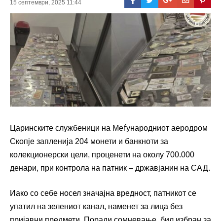
15 септември, 2025 11:44
Царинските службеници на Меѓународниот аеродром
Скопје запленија 204 монети и банкноти за
колекционерски цели, проценети на околу 700.000
денари, при контрола на патник – државјанин на САД.
Иако со себе носел значајна вредност, патникот се
упатил на зелениот канал, наменет за лица без
пријавни предмети. Поради сомневање, бил избран за