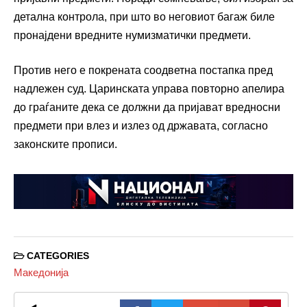
детална контрола, при што во неговиот багаж биле
пронајдени вредните нумизматички предмети.
Против него е покрената соодветна постапка пред
надлежен суд. Царинската управа повторно апелира
до граѓаните дека се должни да пријават вредносни
предмети при влез и излез од државата, согласно
законските прописи.
CATEGORIES
Македонија