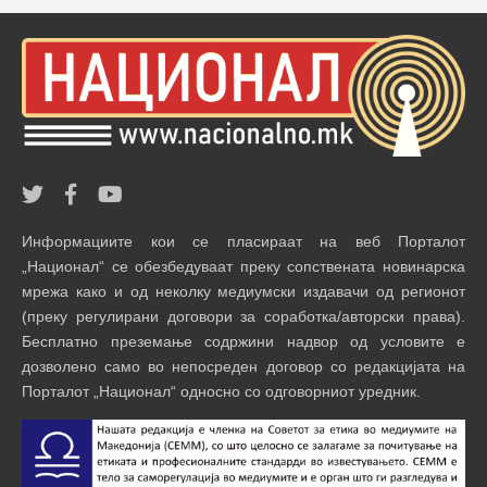
Информациите кои се пласираат на веб Порталот
„Национал“ се обезбедуваат преку сопствената новинарска
мрежа како и од неколку медиумски издавачи од регионот
(преку регулирани договори за соработка/авторски права).
Бесплатно преземање содржини надвор од условите е
дозволено само во непосреден договор со редакцијата на
Порталот „Национал“ односно со одговорниот уредник.