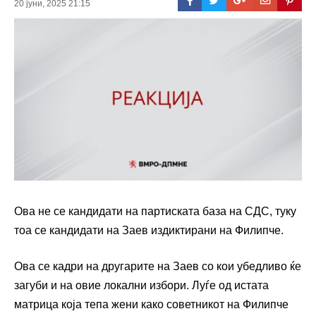
20 јуни, 2025 21:15
Ова не се кандидати на партиската база на СДС, туку
тоа се кандидати на Заев издиктирани на Филипче.
Ова се кадри на другарите на Заев со кои убедливо ќе
загуби и на овие локални избори. Луѓе од истата
матрица која тепа жени како советникот на Филипче