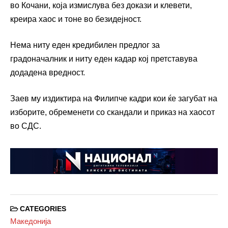
во Кочани, која измислува без докази и клевети,
креира хаос и тоне во безидејност.
Нема ниту еден кредибилен предлог за
градоначалник и ниту еден кадар кој претставува
додадена вредност.
Заев му издиктира на Филипче кадри кои ќе загубат на
изборите, обременети со скандали и приказ на хаосот
во СДС.
CATEGORIES
Македонија