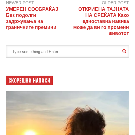
NEWER POST
OLDER POST
УМЕРЕН СООБРАЌАЈ
ОТКРИЕНА ТАЈНАТА
Без подолги
НА СРЕЌАТА Како
задржувања на
едноставна навика
граничните премини
може да ви го промени
животот
СКОРЕШНИ НАПИСИ