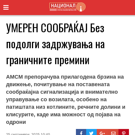
УМЕРЕН СООБРАЌАЈ Без
подолги задржувања на
граничните премини
АМСМ препорачува прилагодена брзина на
движење, почитување на поставената
сообраќајна сигнализација и внимателно
управување со возилата, особено на
патиштата низ котлините, речните долини и
клисурите, каде има можност од појава на
одрони
25 септември, 2025 10:40