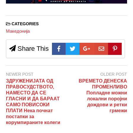
CATEGORIES
Македонија
Share This
NEWER POST
OLDER POST
ЗДРУЖЕНИЈАТА ОД
ВРЕМЕТО ДЕНЕСКА
ПРАВОСУДСТВОТО,
ПРОМЕНЛИВО
НАМЕСТО ДА СЕ
Попладне можни
ГЛАСНИ И ДА БАРААТ
локални поројни
САМО ПОВИСОКИ
дождови и ретки
ПЛАТИ Нека почнат
грмежи
постапки за
корумпираните колеги