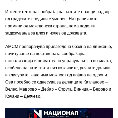
Интензитетот на сообраќај на патните правци надвор
од градските средини е умерен. На граничните
премини од македонска страна, нема подолги
задржувања за влез и излез од државата.
АМСМ препорачува прилагодена брзина на движење,
почитување на поставената сообраќајна
сигнализација и внимателно управување со возилата,
особено на патиштата низ котлините, речните долини
и клисурите, каде има можност од појава на одрони.
Ова посебно се однесува за делниците Катланово –
Велес, Маврово – Дебар – Струга, Виница – Берово и
Кочани – Делчево.