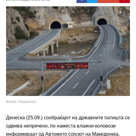
Фото: Национал
Денеска (25.09.) сообраќајот на државните патишта се
одвива непречено, по наместа влажни коловози
информираат од Автомото сојузот на Македонија.