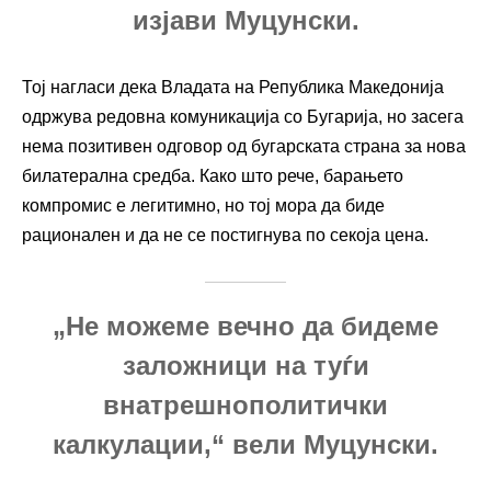
изјави Муцунски.
Тој нагласи дека Владата на Република Македонија
одржува редовна комуникација со Бугарија, но засега
нема позитивен одговор од бугарската страна за нова
билатерална средба. Како што рече, барањето
компромис е легитимно, но тој мора да биде
рационален и да не се постигнува по секоја цена.
„Не можеме вечно да бидеме
заложници на туѓи
внатрешнополитички
калкулации,“ вели Муцунски.