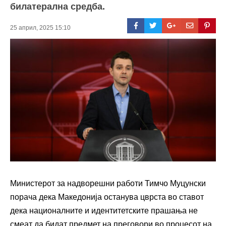
билатерална средба.
25 април, 2025 15:10
Министерот за надворешни работи Тимчо Муцунски
порача дека Македонија останува цврста во ставот
дека националните и идентитетските прашања не
смеат да бидат предмет на преговори во процесот на