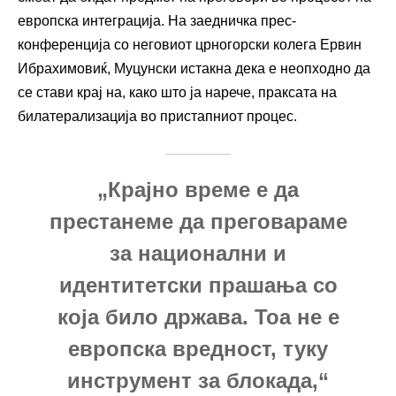
европска интеграција. На заедничка прес-
конференција со неговиот црногорски колега Ервин
Ибрахимовиќ, Муцунски истакна дека е неопходно да
се стави крај на, како што ја нарече, праксата на
билатерализација во пристапниот процес.
„Крајно време е да
престанеме да преговараме
за национални и
идентитетски прашања со
која било држава. Тоа не е
европска вредност, туку
инструмент за блокада,“