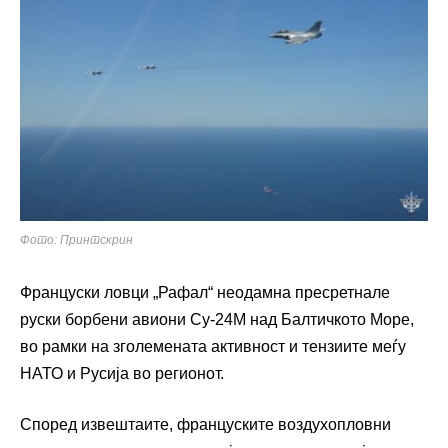
Фото: Принтскрин
Француски ловци „Рафал“ неодамна пресретнале
руски борбени авиони Су-24М над Балтичкото Море,
во рамки на зголемената активност и тензиите меѓу
НАТО и Русија во регионот.
Според извештаите, француските воздухопловни