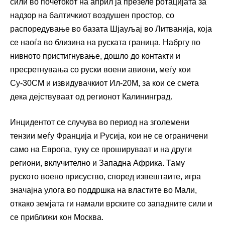
сили во почетокот на април ја презеле ротацијата за
надзор на балтичкиот воздушен простор, со
распоредување во базата Шјауљај во Литванија, која
се наоѓа во близина на руската граница. Набргу по
нивното пристигнување, дошло до контакти и
пресретнувања со руски воени авиони, меѓу кои
Су-30СМ и извидувачкиот Ил-20М, за кои се смета
дека дејствуваат од регионот Калининград.
Инцидентот се случува во период на зголемени
тензии меѓу Франција и Русија, кои не се ограничени
само на Европа, туку се прошируваат и на други
региони, вклучително и Западна Африка. Таму
руското воено присуство, според извештаите, игра
значајна улога во поддршка на властите во Мали,
откако земјата ги намали врските со западните сили и
се приближи кон Москва.