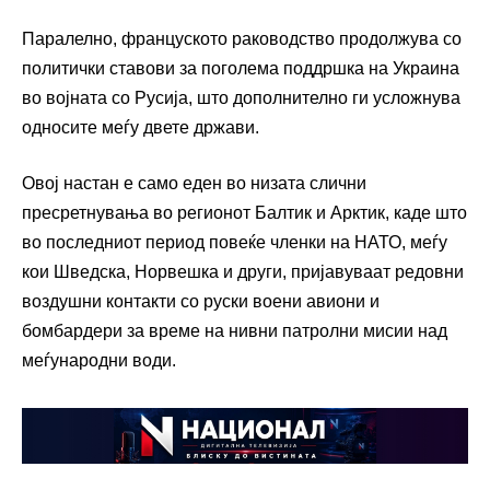
Паралелно, француското раководство продолжува со
политички ставови за поголема поддршка на Украина
во војната со Русија, што дополнително ги усложнува
односите меѓу двете држави.
Овој настан е само еден во низата слични
пресретнувања во регионот Балтик и Арктик, каде што
во последниот период повеќе членки на НАТО, меѓу
кои Шведска, Норвешка и други, пријавуваат редовни
воздушни контакти со руски воени авиони и
бомбардери за време на нивни патролни мисии над
меѓународни води.