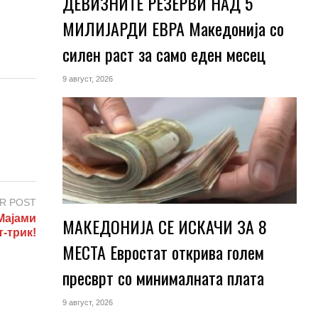
ДЕВИЗНИТЕ РЕЗЕРВИ НАД 5
МИЛИЈАРДИ ЕВРА Македонија со
силен раст за само еден месец
9 август, 2026
R POST
Мајами
МАКЕДОНИЈА СЕ ИСКАЧИ ЗА 8
т-трик!
МЕСТА Евростат открива голем
пресврт со минималната плата
9 август, 2026