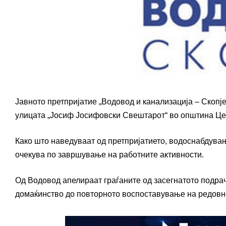
Јавното претпријатие „Водовод и канализација – Скопј
улицата „Јосиф Јосифовски Свештарот“ во општина Цен
Како што наведуваат од претпријатието, водоснабдувањ
очекува по завршување на работните активности.
Од Водовод апелираат граѓаните од засегнатото подрач
домаќинство до повторното воспоставување на редов