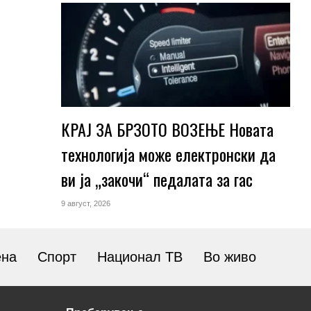
КРАЈ ЗА БРЗОТО ВОЗЕЊЕ Новата
технологија може електронски да
ви ја „закочи“ педалата за гас
9 август, 2026
ена
Спорт
Национал ТВ
Во живо