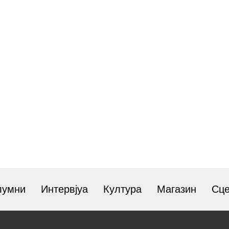
лумни
Интервјуа
Култура
Магазин
Сц