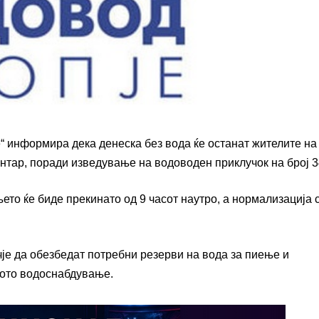
е“ информира дека денеска без вода ќе останат жителите на
тар, поради изведување на водоводен приклучок на број 3
ето ќе биде прекинато од 9 часот наутро, а нормализација 
је да обезбедат потребни резерви на вода за пиење и
ното водоснабдување.