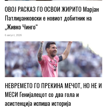
ОВОЈ РАСКАЗ ГО ОСВОИ ЖИРИТО Марјан
Патлиџанковски е новиот добитник на
„Живко Чинго“
6 август, 2026
НЕВРЕМЕТО ГО ПРЕКИНА МЕЧОТ, НО НЕ И
МЕСИ Генијалецот со два гола и
асистенција испиша историја