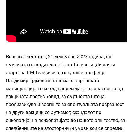
Вечерва, четврток, 21 декември 2023 година, во
емисијата на водителот Сашо Тасевски „Лизгачки
старт“ на ЕМ Телевизија гостуваше проф.д-р
Владимир Трјковски на тема за страшната
манипулација со ковид пандемијата, за опасноста од
вакцината против ковид, за смртноста што ја
предизвикува и воопшто за евентуалната поврзаност
на други вакцини со аутизмот, скандалот во
онкологија, на психопатијата во нашето општество, за
следбениците на злосторнички умови кои се спремни