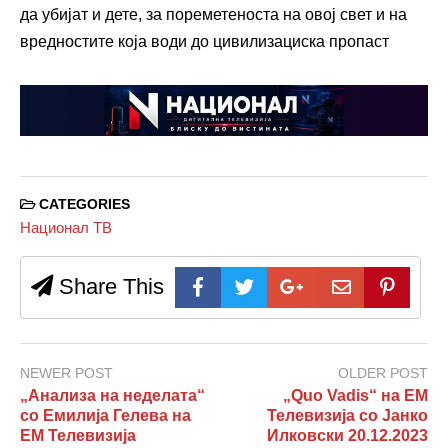
да убијат и дете, за пореметеноста на овој свет и на
вредностите која води до цивилизациска пропаст
CATEGORIES
Национал ТВ
Share This
NEWER POST
OLDER POST
„Анализа на неделата“
„Quo Vadis“ на ЕМ
со Емилија Гелева на
Телевизија со Јанко
ЕМ Телевизија
Илковски 20.12.2023