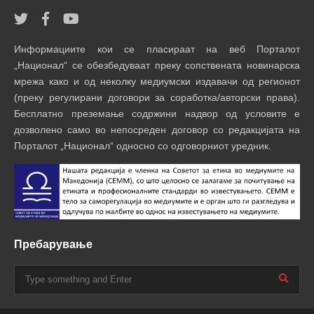
Информациите кои се пласираат на веб Порталот
„Национал“ се обезбедуваат преку сопствената новинарска
мрежа како и од неколку медиумски издавачи од регионот
(преку регулирани договори за соработка/авторски права).
Бесплатно преземање содржини надвор од условите е
дозволено само во непосреден договор со редакцијата на
Порталот „Национал“ односно со одговорниот уредник.
Пребарување