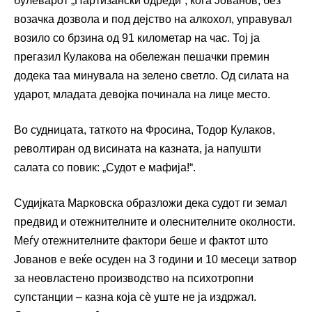
булеварот „Партизански одреди“, кога Јованов, без
возачка дозвола и под дејство на алкохол, управувал
возило со брзина од 91 километар на час. Тој ја
прегазил Кулакова на обележан пешачки премин
додека таа минувала на зелено светло. Од силата на
ударот, младата девојка починала на лице место.
Во судницата, таткото на Фросина, Тодор Кулаков,
револтиран од висината на казната, ја напушти
салата со повик: „Судот е мафија!“.
Судијката Марковска образложи дека судот ги земал
предвид и отежнителните и олеснителните околности.
Меѓу отежнителните фактори беше и фактот што
Јованов е веќе осуден на 3 години и 10 месеци затвор
за неовластено производство на психотропни
супстанции – казна која сѐ уште не ја издржал.