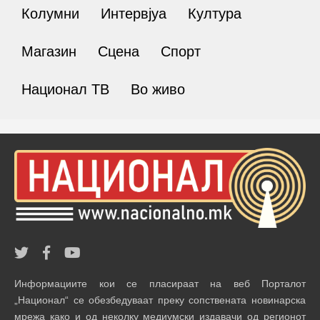
Колумни
Интервјуа
Култура
Магазин
Сцена
Спорт
Национал ТВ
Во живо
Информациите кои се пласираат на веб Порталот
„Национал“ се обезбедуваат преку сопствената новинарска
мрежа како и од неколку медиумски издавачи од регионот