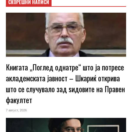
СКОРЕШНИ НАПИСИ
Книгата „Поглед однатре“ што ја потресе
акладемската јавност – Шкариќ открива
што се случувало зад ѕидовите на Правен
факултет
7 август, 2026