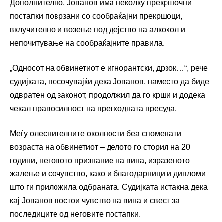
Дополнително, Јованов има неколку прекршочни
постапки поврзани со сообраќајни прекршоци,
вклучително и возење под дејство на алкохол и
непочитување на сообраќајните правила.
„Односот на обвинетиот е игнорантски, дрзок…“, рече
судијката, посочувајќи дека Јованов, наместо да биде
одвратен од законот, продолжил да го крши и додека
чекал правосилност на претходната пресуда.
Меѓу олеснителните околности беа споменати
возраста на обвинетиот – делото го сторил на 20
години, неговото признание на вина, изразеното
жалење и сочувство, како и благодарници и дипломи
што ги приложила одбраната. Судијката истакна дека
кај Јованов постои чувство на вина и свест за
последиците од неговите постапки.