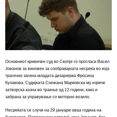
Основниот кривичен суд во Скопје го прогласи Васил
Јованов за виновен за сообраќајната несреќа во која
трагично загина младата дизајнерка Фросина
Кулакова. Судијката Снежана Марковска му изрече
затворска казна во траење од 12 години, како и
забрана за управување со моторно возило.
Несреќата се случи на 29 јануари оваа година на