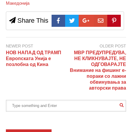
Македонија
Share This
NEWER POST
OLDER POST
НОВ НАПАД ОД ТРАМП
МВР ПРЕДУПРЕДУВА,
Европската Унија е
НЕ КЛИКНУВАЈТЕ, НЕ
позлобна од Кина
ОДГОВАРАЈТЕ
Внимание на фишинг е-
пораки со лажни
обвинувања за
авторски права