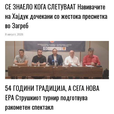
СЕ ЗНАЕЛО КОГА СЛЕТУВААТ Навивачите
на Хајдук дочекани со жестока пресметка
во Загреб
8 август, 2026
54 ГОДИНИ ТРАДИЦИЈА, А СЕГА НОВА
ЕРА Струшкиот турнир подготвува
ракометен спектакл