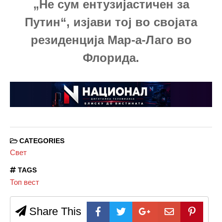
„Не сум ентузијастичен за
Путин“, изјави тој во својата
резиденција Мар-а-Лаго во
Флорида.
CATEGORIES
Свет
TAGS
Топ вест
Share This