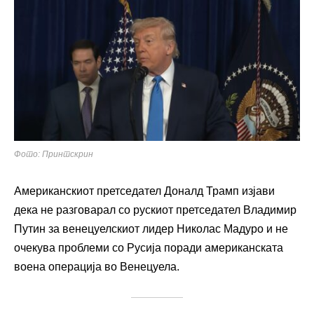
Фото: Принтскрин
Американскиот претседател Доналд Трамп изјави
дека не разговарал со рускиот претседател Владимир
Путин за венецуелскиот лидер Николас Мадуро и не
очекува проблеми со Русија поради американската
воена операција во Венецуела.