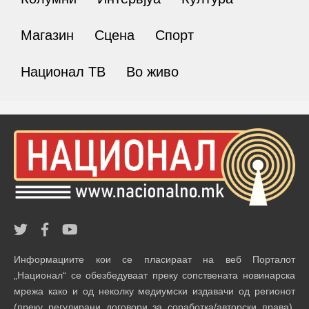
Магазин
Сцена
Спорт
Национал ТВ
Во живо
Информациите кои се пласираат на веб Порталот
„Национал“ се обезбедуваат преку сопствената новинарска
мрежа како и од неколку медиумски издавачи од регионот
(преку регулирани договори за соработка/авторски права).