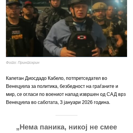
Фото: Принтскрин
Капетан Диосдадо Кабело, потпретседател во
Венецуела за политика, безбедност на граѓаните и
мир, се огласи по воениот напад извршен од САД врз
Венецуела во саботата, 3 јануари 2026 година.
„Нема паника, никој не смее