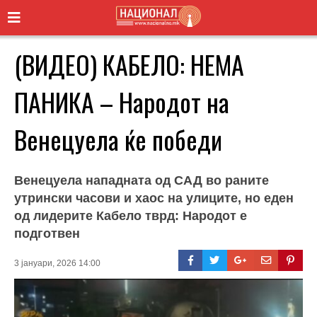
(ВИДЕО) КАБЕЛО: НЕМА
ПАНИКА – Народот на
Венецуела ќе победи
Венецуела нападната од САД во раните
утрински часови и хаос на улиците, но еден
од лидерите Кабело тврд: Народот е
подготвен
3 јануари, 2026 14:00