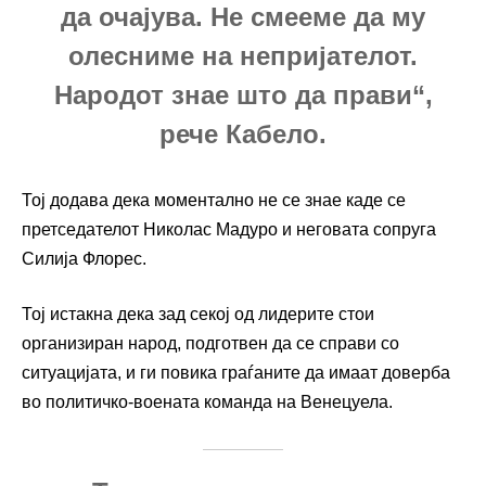
да очајува. Не смееме да му
олесниме на непријателот.
Народот знае што да прави“,
рече Кабело.
Тој додава дека моментално не се знае каде се
претседателот Николас Мадуро и неговата сопруга
Силија Флорес.
Тој истакна дека зад секој од лидерите стои
организиран народ, подготвен да се справи со
ситуацијата, и ги повика граѓаните да имаат доверба
во политичко-воената команда на Венецуела.