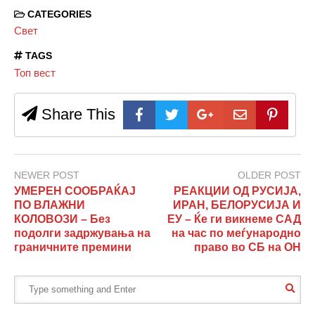
CATEGORIES
Свет
TAGS
Топ вест
Share This
NEWER POST
OLDER POST
УМЕРЕН СООБРАЌАЈ
РЕАКЦИИ ОД РУСИЈА,
ПО ВЛАЖНИ
ИРАН, БЕЛОРУСИЈА И
КОЛОВОЗИ – Без
ЕУ – Ќе ги викнеме САД
подолги задржувања на
на час по меѓународно
граничните премини
право во СБ на ОН