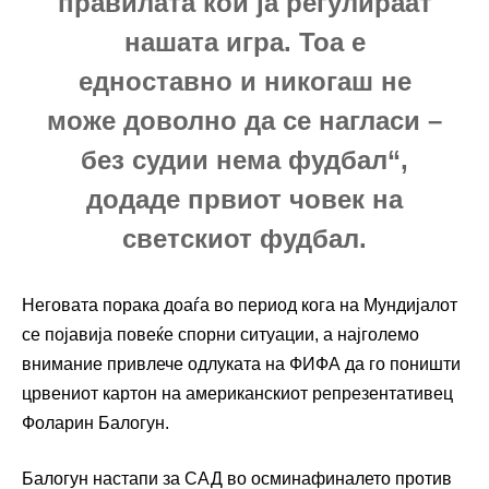
правилата кои ја регулираат
нашата игра. Тоа е
едноставно и никогаш не
може доволно да се нагласи –
без судии нема фудбал“,
додаде првиот човек на
светскиот фудбал.
Неговата порака доаѓа во период кога на Мундијалот
се појавија повеќе спорни ситуации, а најголемо
внимание привлече одлуката на ФИФА да го поништи
црвениот картон на американскиот репрезентативец
Фоларин Балогун.
Балогун настапи за САД во осминафиналето против