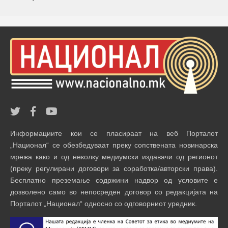
Информациите кои се пласираат на веб Порталот
„Национал“ се обезбедуваат преку сопствената новинарска
мрежа како и од неколку медиумски издавачи од регионот
(преку регулирани договори за соработка/авторски права).
Бесплатно преземање содржини надвор од условите е
дозволено само во непосреден договор со редакцијата на
Порталот „Национал“ односно со одговорниот уредник.