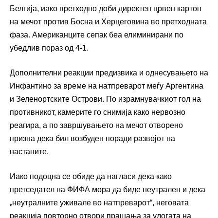
Белгија, иако претходно доби директен црвен картон
на мечот против Босна и Херцеговина во претходната
фаза. Американците сепак беа елиминирани по
убедлив пораз од 4-1.
Дополнителни реакции предизвика и однесувањето на
Инфантино за време на натпреварот меѓу Аргентина
и Зеленортските Острови. По израмнувачкиот гол на
противникот, камерите го снимија како нервозно
реагира, а по завршувањето на мечот отворено
призна дека бил возбуден поради развојот на
настаните.
Иако подоцна се обиде да нагласи дека како
претседател на ФИФА мора да биде неутрален и дека
„неутралните уживале во натпреварот“, неговата
реакција повторно отвори прашања за улогата на