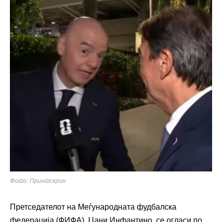
Фото: Принтскрин
Претседателот на Меѓународната фудбалска
федерација (ФИФА), Џани Инфантино, се огласи по