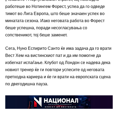
работеше во Нотингем Форест, успеа да го одведе
тимот во Лига Европа, што беше значаен успех во
минатата сезона. Иако неговата работа во Форест
беше успешна, поради несогласувања со
сопственикот, тој беше заменет.
Сега, Нунo Еспирито Санто ќе има задача да го врати
Вест Хем на вистинскиот пат и да им помогне да
избегнат испаѓање. Клубот од Лондон се надева дека
новиот тренер ќе ги повтори успесите од неговата
претходна кариера и ќе ги врати на европската сцена
по двегодишна пауза.