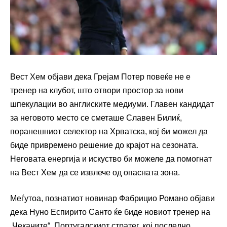
Вест Хем објави дека Грејам Потер повеќе не е
тренер на клубот, што отвори простор за нови
шпекулации во англиските медиуми. Главен кандидат
за неговото место се сметаше Славен Билиќ,
поранешниот селектор на Хрватска, кој би можел да
биде привремено решение до крајот на сезоната.
Неговата енергија и искуство би можеле да помогнат
на Вест Хем да се извлече од опасната зона.
Меѓутоа, познатиот новинар Фабрицио Романо објави
дека Нунo Еспирито Санто ќе биде новиот тренер на
„Чеканите“. Португалскиот стратег, кој последно