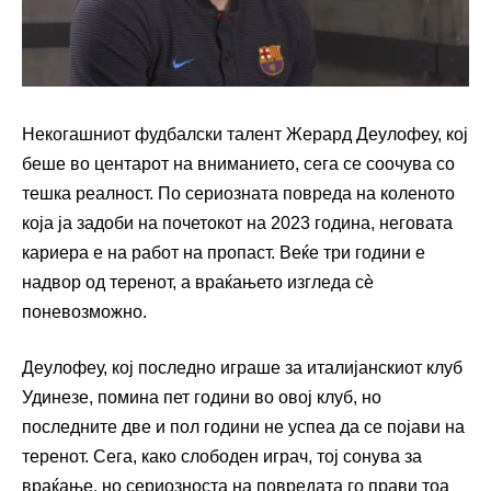
Некогашниот фудбалски талент Жерард Деулофеу, кој
беше во центарот на вниманието, сега се соочува со
тешка реалност. По сериозната повреда на коленото
која ја задоби на почетокот на 2023 година, неговата
кариера е на работ на пропаст. Веќе три години е
надвор од теренот, а враќањето изгледа сè
поневозможно.
Деулофеу, кој последно играше за италијанскиот клуб
Удинезе, помина пет години во овој клуб, но
последните две и пол години не успеа да се појави на
теренот. Сега, како слободен играч, тој сонува за
враќање, но сериозноста на повредата го прави тоа