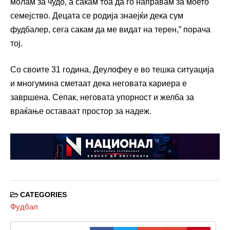
молам за чудо, а сакам тоа да го направам за моето
семејство. Децата се родија знаејќи дека сум
фудбалер, сега сакам да ме видат на терен,” порача
тој.
Со своите 31 година, Деулофеу е во тешка ситуација
и многумина сметаат дека неговата кариера е
завршена. Сепак, неговата упорност и желба за
враќање оставаат простор за надеж.
CATEGORIES
Фудбал