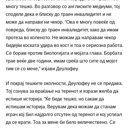
многу тешко. Во разговор со англиските медиуми, тој
сподели дека е блиску до траен инвалидитет и не
може да направи ни чекор. “Ова е многу повеќе од
повреда, блиску до траен инвалидитет, како да имам
протеза во коленото. Не можам да направам чекор
бидејќи коската удира во кост и тоа е сериозна работа.
Се борам против биологијата и мојата глава. Борбата
трае веќе две години, имам среќа што сите од мојот
тим се со мене,” изјави Деулофеу.
И покрај тешките околности, Деулофеу не се предава.
Тој сонува за враќање на теренот и изрази желба да
испише историја. “Ќе биде тешко, но сакам да
испишам историја. Верувам дека можам да станам
играч кој бил најдолго отсутен од теренот и кој успеал
да се врати. Тоа за мене би било величествено. Се