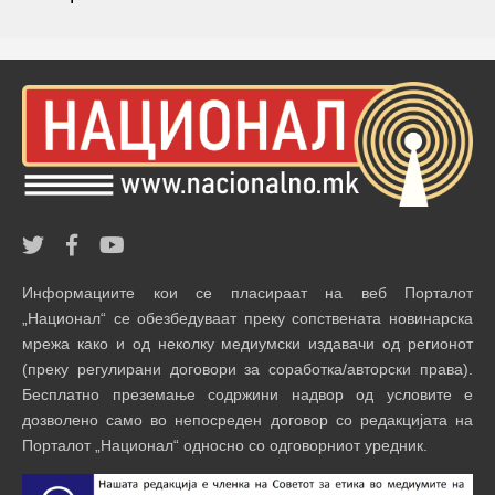
Информациите кои се пласираат на веб Порталот
„Национал“ се обезбедуваат преку сопствената новинарска
мрежа како и од неколку медиумски издавачи од регионот
(преку регулирани договори за соработка/авторски права).
Бесплатно преземање содржини надвор од условите е
дозволено само во непосреден договор со редакцијата на
Порталот „Национал“ односно со одговорниот уредник.