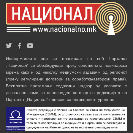
Информациите кои се пласираат на веб Порталот
„Национал“ се обезбедуваат преку сопствената новинарска
мрежа како и од неколку медиумски издавачи од регионот
(преку регулирани договори за соработка/авторски права).
Бесплатно преземање содржини надвор од условите е
дозволено само во непосреден договор со редакцијата на
Порталот „Национал“ односно со одговорниот уредник.