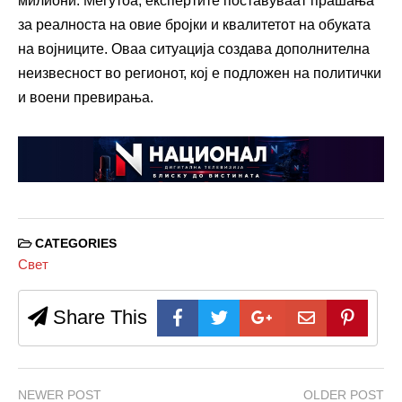
милиони. Меѓутоа, експертите поставуваат прашања
за реалноста на овие бројки и квалитетот на обуката
на војниците. Оваа ситуација создава дополнителна
неизвесност во регионот, кој е подложен на политички
и воени превирања.
CATEGORIES
Свет
Share This
NEWER POST
OLDER POST