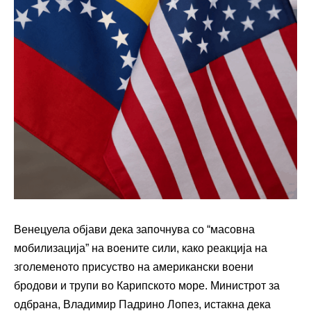
Венецуела објави дека започнува со “масовна
мобилизација” на воените сили, како реакција на
зголеменото присуство на американски воени
бродови и трупи во Карипското море. Министрот за
одбрана, Владимир Падрино Лопез, истакна дека