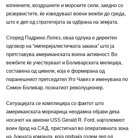
копнените, воздушните и морските сили, заедно со
резервистите, ќе изведуваат воени вежби до среда,
што е дел од стратегијата за одбрана на земјата.
Според Падрино Лопез, оваа одлука е директен
одговор на “империјалистичката закана” што ја
претставува американската воена активност. Во
вежбите ќе учествуваат и Боливарската милиција,
составена од цивили, која е формирана од
поранешниот претседател Уго Чавез и именувана по
Симон Боливар, познатиот револуционер.
Ситуацијата се комплицира со фактот што
американската морнарица неодамна објави дека
носачот на авиони USS Gerald R. Ford, најголемиот
воен брод на САД, пристигнал во оперативната зона
на Јужната команда, која опфаќа голем дел од