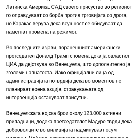
Латинска Америка. САД своето присуство во регионот
го оправдуваат со борба против трговијата со дрога,
но Каракас верува дека всушност се обидуваат да
наметнат промена на режимот.
Во последните изјави, поранешниот американски
претседател Доналд Трамп спомена дека ја овластил
ЦИА да дејствува во Венецуела, што дополнително ја
зголеми напнатоста. Иако официјални лица од
администрацијата потврдија дека во моментов не
планираат воена акција, стравувањата од
интервенција остануваат присутни.
Венецуелската војска брои околу 123.000 активни
припадници, додека претседателот Мадуро тврди дека
доброволците во милицијата надминуваат осум