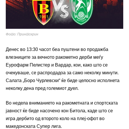
Фото: Принтскрин
Денес во 13:30 часот беа пуштени во продажба
влезниците за вечното ракометно дерби меѓу
Еурофарм Пелистер и Вардар, кои, како што се
очекуваше, се распродадоа за само неколку минути.
Салата „Боро Чурлевски“ ќе биде целосно исполнета
неколку дена пред големиот дуел.
Во недела вниманието на ракометната и спортската
јавност ќе биде насочено кон Битола, каде што се
игра дербито од второто коло на плеј-офот во
македонската Супер лига.