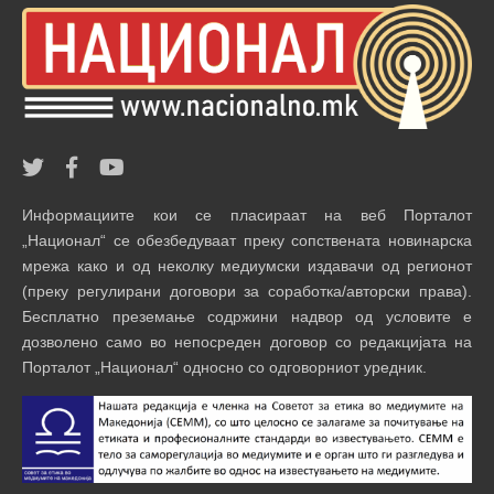
Информациите кои се пласираат на веб Порталот
„Национал“ се обезбедуваат преку сопствената новинарска
мрежа како и од неколку медиумски издавачи од регионот
(преку регулирани договори за соработка/авторски права).
Бесплатно преземање содржини надвор од условите е
дозволено само во непосреден договор со редакцијата на
Порталот „Национал“ односно со одговорниот уредник.