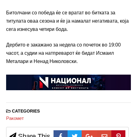
Битолчани со победа ќе се вратат во битката за
титулата оваа сезона и ќе ја намалат негативата, која
сега изнесува четири бода.
Дербито е закажано за недела со почеток во 19:00
часот, а судии на натпреварот ќе бидат Исмаил
Металари и Ненад Николовски.
CATEGORIES
Ракомет
Share This