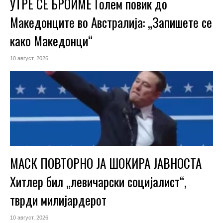
УТРЕ СЕ БРОИМЕ Голем повик до
Македонците во Австралија: „Запишете се
како Македонци“
10 август, 2026
МАСК ПОВТОРНО ЈА ШОКИРА ЈАВНОСТА
Хитлер бил „левичарски социјалист“,
тврди милијардерот
10 август, 2026