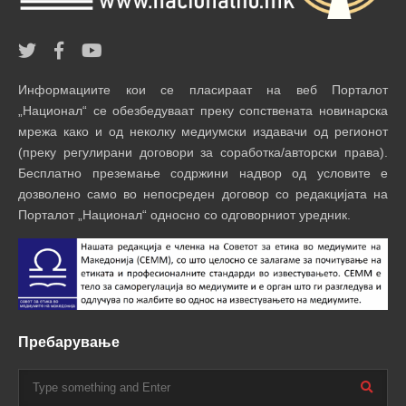
Информациите кои се пласираат на веб Порталот
„Национал“ се обезбедуваат преку сопствената новинарска
мрежа како и од неколку медиумски издавачи од регионот
(преку регулирани договори за соработка/авторски права).
Бесплатно преземање содржини надвор од условите е
дозволено само во непосреден договор со редакцијата на
Порталот „Национал“ односно со одговорниот уредник.
Пребарување