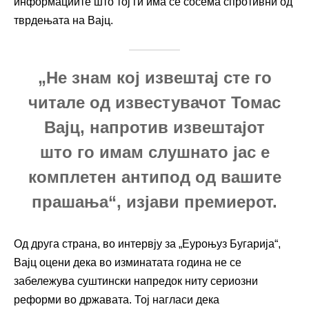
информациите што тој ги има се сосема спротивни од
тврдењата на Вајц.
„Не знам кој извештај сте го
читале од известувачот Томас
Вајц, напротив извештајот
што го имам слушнато јас е
комплетен антипод од вашите
прашања“, изјави премиерот.
Од друга страна, во интервју за „Еуроњуз Бугарија“,
Вајц оцени дека во изминатата година не се
забележува суштински напредок ниту сериозни
реформи во државата. Тој нагласи дека