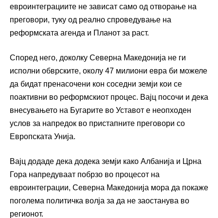
евроинтеграциите не зависат само од отворање на
преговори, туку од реално спроведување на
реформската агенда и Планот за раст.
Според него, доколку Северна Македонија не ги
исполни обврските, околу 47 милиони евра би можеле
да бидат пренасочени кон соседни земји кои се
поактивни во реформскиот процес. Вајц посочи и дека
внесувањето на Бугарите во Уставот е неопходен
услов за напредок во пристапните преговори со
Европската Унија.
Вајц додаде дека додека земји како Албанија и Црна
Гора напредуваат побрзо во процесот на
евроинтеграции, Северна Македонија мора да покаже
поголема политичка волја за да не заостанува во
регионот.