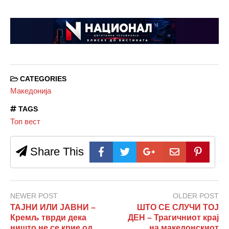
CATEGORIES
Македонија
TAGS
Топ вест
Share This
NEWER POST
OLDER POST
ТАЈНИ ИЛИ ЈАВНИ –
ШТО СЕ СЛУЧИ ТОЈ
Кремљ тврди дека
ДЕН – Трагичниот крај
ништо не се крие од
на македонскиот