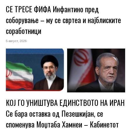
СЕ ТРЕСЕ ФИФА Инфантино пред
соборување – му се свртеа и најблиските
соработници
5 август, 2026
КОЈ ГО УНИШТУВА ЕДИНСТВОТО НА ИРАН
Се бара оставка од Пезешкијан, се
споменува Моџтаба Хамнеи – Кабинетот