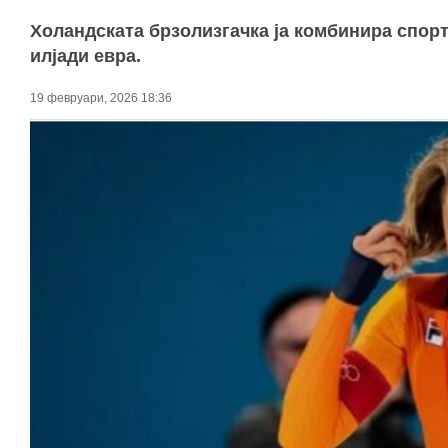
Холандската брзолизгачка ја комбинира спорт
илјади евра.
19 февруари, 2026 18:36