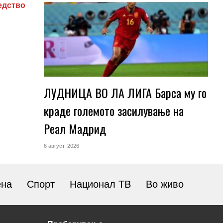
едство
ЛУДНИЦА ВО ЛА ЛИГА Барса му го
краде големото засилување на
Реал Мадрид
6 август, 2026
ена
Спорт
Национал ТВ
Во живо