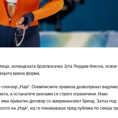
ецо, холандската брзолизгачка Јута Лердам блесна, освои
својата врвна форма.
 спонзор „Најк“. Олимписките правила дозволуваат видлив
ата, а останатите реклами се строго ограничени. Иако
 има приватен договор со американскиот бренд. Затоа под
ото на „Најк“, кој го покажуваше пред публика по секоја тр