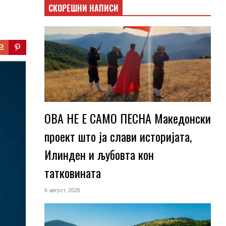
СКОРЕШНИ НАПИСИ
ОВА НЕ Е САМО ПЕСНА Македонски
проект што ја слави историјата,
Илинден и љубовта кон
татковината
6 август, 2026