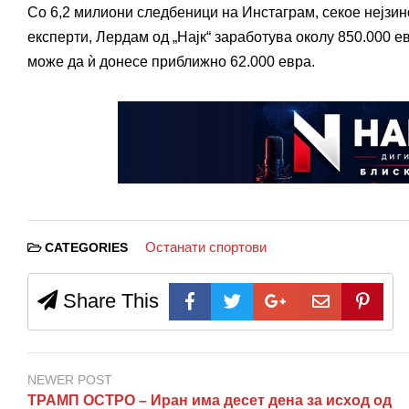
Со 6,2 милиони следбеници на Инстаграм, секое нејзи
експерти, Лердам од „Најк“ заработува околу 850.000 е
може да ѝ донесе приближно 62.000 евра.
Останати спортови
CATEGORIES
Share This
NEWER POST
ТРАМП ОСТРО – Иран има десет дена за исход од