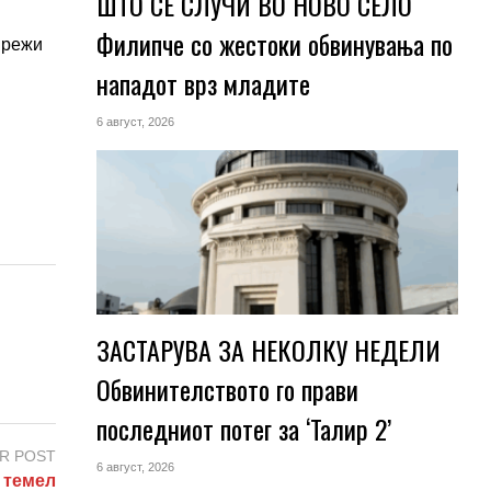
ШТО СЕ СЛУЧИ ВО НОВО СЕЛО
Филипче со жестоки обвинувања по
мрежи
нападот врз младите
6 август, 2026
ЗАСТАРУВА ЗА НЕКОЛКУ НЕДЕЛИ
Обвинителството го прави
последниот потег за ‘Талир 2’
R POST
6 август, 2026
 темел