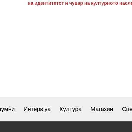
на идентитетот и чувар на културното насл
лумни
Интервјуа
Култура
Магазин
Сц