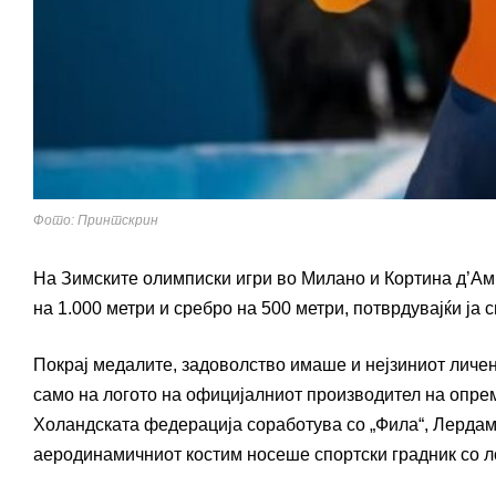
Фото: Принтскрин
На Зимските олимписки игри во Милано и Кортина д’Амп
на 1.000 метри и сребро на 500 метри, потврдувајќи ја 
Покрај медалите, задоволство имаше и нејзиниот личен
само на логото на официјалниот производител на опрем
Холандската федерација соработува со „Фила“, Лердам
аеродинамичниот костим носеше спортски градник со лог