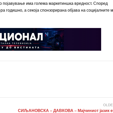
но појавување има голема маркетиншка вредност. Според
вра годишно, а секоја спонзорирана објава на социјалните 
OLDE
СИЉАНОВСКА – ДАВКОВА – Мајчиниот јазик е