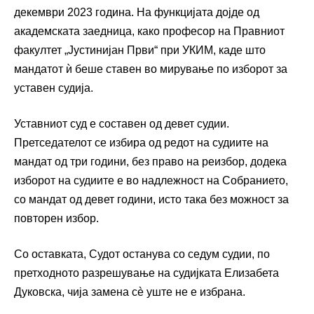
декември 2023 година. На функцијата дојде од
академската заедница, како професор на Правниот
факултет „Јустинијан Први“ при УКИМ, каде што
мандатот ѝ беше ставен во мирување по изборот за
уставен судија.
Уставниот суд е составен од девет судии.
Претседателот се избира од редот на судиите на
мандат од три години, без право на реизбор, додека
изборот на судиите е во надлежност на Собранието,
со мандат од девет години, исто така без можност за
повторен избор.
Со оставката, Судот останува со седум судии, по
претходното разрешување на судијката Елизабета
Дуковска, чија замена сè уште не е избрана.