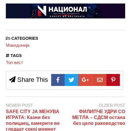
CATEGORIES
Македонија
TAGS
Топ вест
Share This
NEWER POST
OLDER POST
SAFE CITY ЈА МЕНУВА
ФИЛИПЧЕ УДРИ СО
ИГРАТА: Казни без
МЕТЛА – СДСМ остана
полицаец, камерите ве
без цело раководство
гледаат секој момент