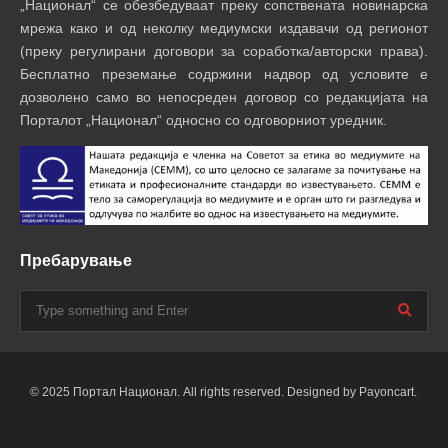
„Национал“ се обезбедуваат преку сопствената новинарска
мрежа како и од неколку медиумски издавачи од регионот
(преку регулирани договори за соработка/авторски права).
Бесплатно преземање содржини надвор од условите е
дозволено само во непосреден договор со редакцијата на
Порталот „Национал“ односно со одговорниот уредник.
Пребарување
© 2025 Портал Национал. All rights reserved. Designed by Payoncart.