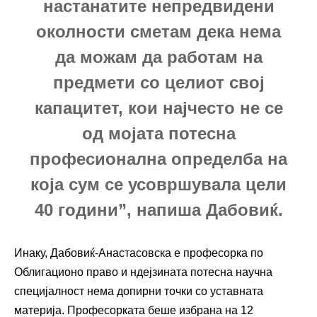
настанатите непредвидени
околности сметам дека нема
да можам да работам на
предмети со целиот свој
капацитет, кои најчесто не се
од мојата потесна
професионална определба на
која сум се усовршувала цели
40 години”, напиша Дабовиќ.
Инаку, Дабовиќ-Анастасовска е професорка по
Облигационо право и ндејзината потесна научна
специјалност нема допирни точки со уставната
материја. Професорката беше избрана на 12