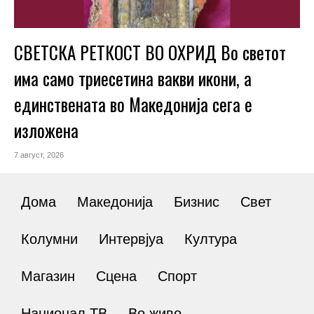
СВЕТСКА РЕТКОСТ ВО ОХРИД Во светот
има само триесетина вакви икони, а
единствената во Македонија сега е
изложена
7 август, 2026
Дома
Македонија
Бизнис
Свет
Колумни
Интервјуа
Култура
Магазин
Сцена
Спорт
Национал ТВ
Во живо