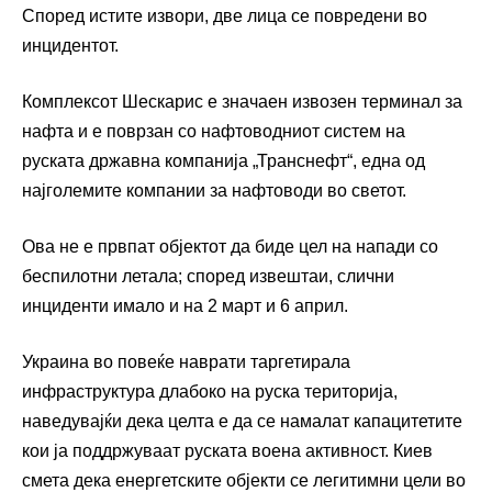
Според истите извори, две лица се повредени во
инцидентот.
Комплексот Шескарис е значаен извозен терминал за
нафта и е поврзан со нафтоводниот систем на
руската државна компанија „Транснефт“, една од
најголемите компании за нафтоводи во светот.
Ова не е првпат објектот да биде цел на напади со
беспилотни летала; според извештаи, слични
инциденти имало и на 2 март и 6 април.
Украина во повеќе наврати таргетирала
инфраструктура длабоко на руска територија,
наведувајќи дека целта е да се намалат капацитетите
кои ја поддржуваат руската воена активност. Киев
смета дека енергетските објекти се легитимни цели во