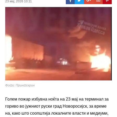
23 мај, 2026 10:11
Фото: Принтскрин
Голем пожар избувна ноќта на 23 мај на терминал за
гориво во јужниот руски град Новоросијск, за време
на, како што соопштија локалните власти и медиуми,