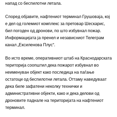
напад со беспилотни летала.
Според објавите, нафтениот терминал Грушоваја, кој
е дел од големиот комплекс за претовар Шескарис,
бил погоден од дронови, по што избувнал пожар.
Информацијата ја пренел и независниот Телеграм
канал „Ексиленова Плус“.
Во исто време, оперативниот штаб на Краснодарската
територија соопштил дека пожарот избувнал во
неименуван објект како последица на паѓање
остатоци од беспилотни летала. Оттаму наведуваат
дека биле зафатени неколку технички и
административни објекти, како и дека делови од
дроновите паднале на територијата на нафтениот
терминал.