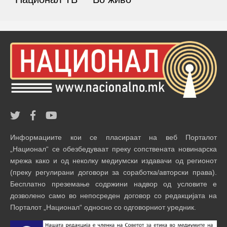
Информациите кои се пласираат на веб Порталот
„Национал“ се обезбедуваат преку сопствената новинарска
мрежа како и од неколку медиумски издавачи од регионот
(преку регулирани договори за соработка/авторски права).
Бесплатно преземање содржини надвор од условите е
дозволено само во непосреден договор со редакцијата на
Порталот „Национал“ односно со одговорниот уредник.