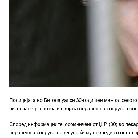
Полицијата во Битола уапси 30-годишен маж од селото 
битолчанец, а потоа и својата поранешна сопруга, соо
Според информациите, осомничениот Џ.Р. (30) во пекарн
поранешна сопруга, нанесувајќи му повреди со остар пр