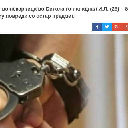
во пекарница во Битола го нападнал И.Л. (25) – 
му повреди со остар предмет.