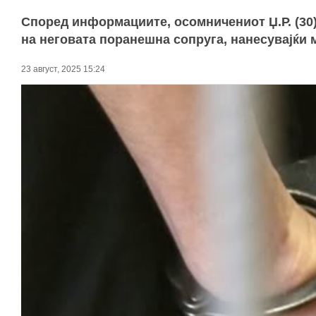
Според информациите, осомничениот Џ.Р. (30) 
на неговата поранешна сопруга, нанесувајќи 
23 август, 2025 15:24