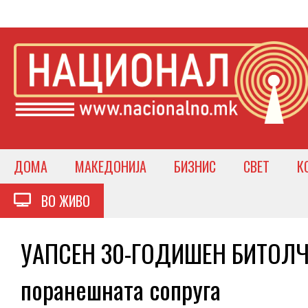
ДОМА
МАКЕДОНИЈА
БИЗНИС
СВЕТ
К
ВО ЖИВО
УАПСЕН 30-ГОДИШЕН БИТОЛЧА
поранешната сопруга