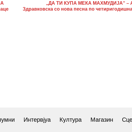
ЈА
„ДА ТИ КУПА МЕКА МАХМУДИЈА“ – 
лаце
Здравковска со нова песна по четиригодишна
лумни
Интервјуа
Култура
Магазин
Сц