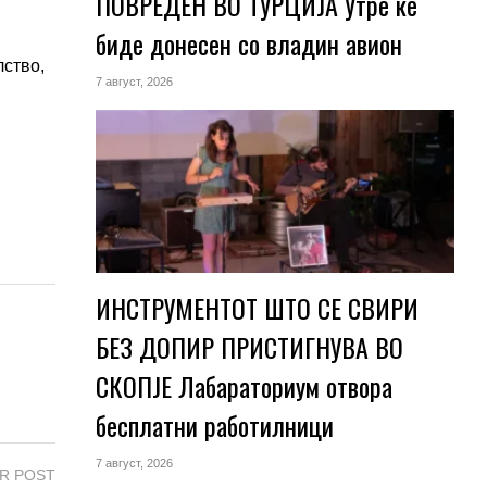
ПОВРЕДЕН ВО ТУРЦИЈА Утре ќе
биде донесен со владин авион
лство,
7 август, 2026
ИНСТРУМЕНТОТ ШТО СЕ СВИРИ
БЕЗ ДОПИР ПРИСТИГНУВА ВО
СКОПЈЕ Лабараториум отвора
бесплатни работилници
7 август, 2026
R POST