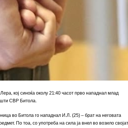
Лера, кој синоќа околу 21:40 часот прво нападнал млад
пшти СВР Битола.
ица во Битола го нападнал И.Л. (25) – брат на неговата
едмет. По тоа, со употреба на сила ја внел во возило своја