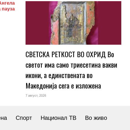
Ангела
 пауза
СВЕТСКА РЕТКОСТ ВО ОХРИД Во
светот има само триесетина вакви
икони, а единствената во
Македонија сега е изложена
7 август, 2026
ена
Спорт
Национал ТВ
Во живо