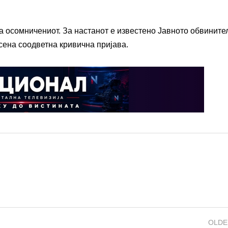
 осомничениот. За настанот е известено Јавното обвините
сена соодветна кривична пријава.
OLDE