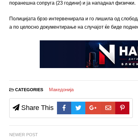
поранешна сопруга (23 години) и ја нападнал физички.
Полицијата брзо интервенирала и го лишила од слобода
а по целосно документирање на случајот ќе биде подне
Македонија
CATEGORIES
Share This
NEWER POST