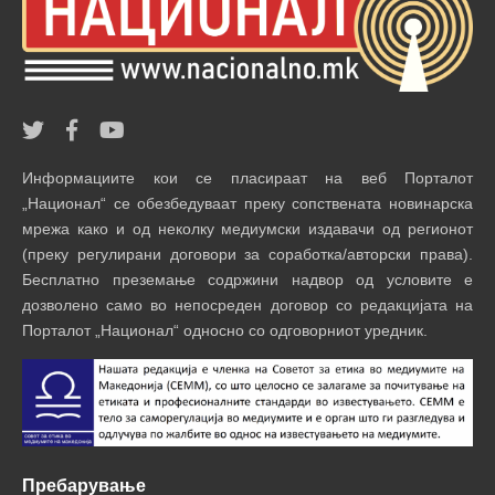
Информациите кои се пласираат на веб Порталот
„Национал“ се обезбедуваат преку сопствената новинарска
мрежа како и од неколку медиумски издавачи од регионот
(преку регулирани договори за соработка/авторски права).
Бесплатно преземање содржини надвор од условите е
дозволено само во непосреден договор со редакцијата на
Порталот „Национал“ односно со одговорниот уредник.
Пребарување