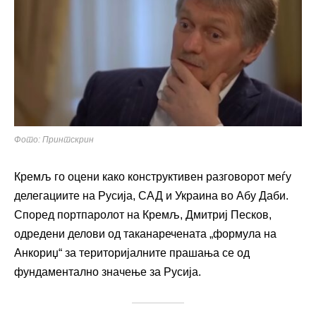
Фото: Принтскрин
Кремљ го оцени како конструктивен разговорот меѓу
делегациите на Русија, САД и Украина во Абу Даби.
Според портпаролот на Кремљ, Дмитриј Песков,
одредени делови од таканаречената „формула на
Анкориџ“ за територијалните прашања се од
фундаментално значење за Русија.