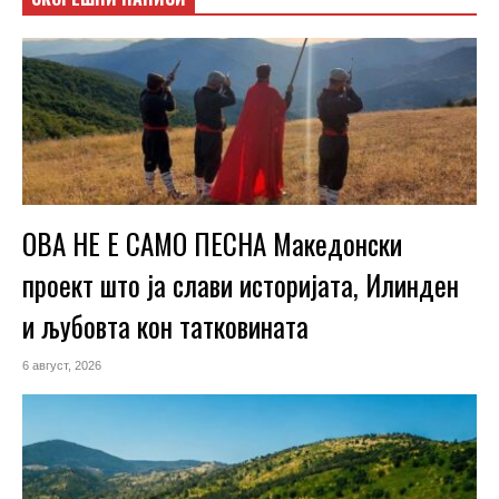
ОВА НЕ Е САМО ПЕСНА Македонски
проект што ја слави историјата, Илинден
и љубовта кон татковината
6 август, 2026