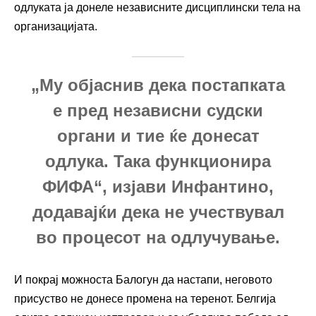
одлуката ја донеле независните дисциплински тела на
организацијата.
„Му објаснив дека постапката
е пред независни судски
органи и тие ќе донесат
одлука. Така функционира
ФИФА“, изјави Инфантино,
додавајќи дека не учествувал
во процесот на одлучување.
И покрај можноста Балогун да настапи, неговото
присуство не донесе промена на теренот. Белгија