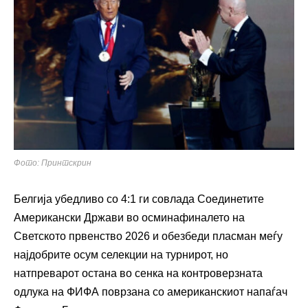
Фото: Принтскрин
Белгија убедливо со 4:1 ги совлада Соединетите
Американски Држави во осминафиналето на
Светското првенство 2026 и обезбеди пласман меѓу
најдобрите осум селекции на турнирот, но
натпреварот остана во сенка на контроверзната
одлука на ФИФА поврзана со американскиот напаѓач