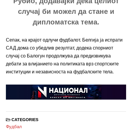
Рубио, додавајќи дека целиот
случај би можел да стане и
дипломатска тема.
Сепак, на крајот одлучи фудбалот. Белгија ја испрати
САД дома со убедлив резултат, додека спорниот
случај со Балогун продолжува да предизвикува
дебати за влијанието на политиката врз спортските
институции и независноста на фудбалските тела.
CATEGORIES
Фудбал