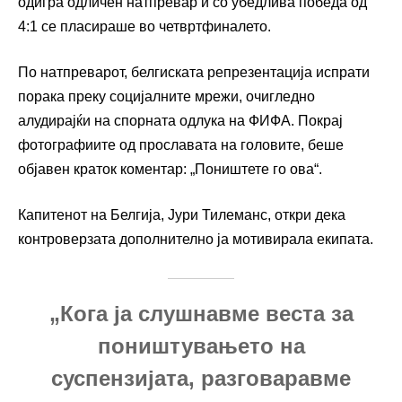
одигра одличен натпревар и со убедлива победа од
4:1 се пласираше во четвртфиналето.
По натпреварот, белгиската репрезентација испрати
порака преку социјалните мрежи, очигледно
алудирајќи на спорната одлука на ФИФА. Покрај
фотографиите од прославата на головите, беше
објавен краток коментар: „Поништете го ова“.
Капитенот на Белгија, Јури Тилеманс, откри дека
контроверзата дополнително ја мотивирала екипата.
„Кога ја слушнавме веста за
поништувањето на
суспензијата, разговаравме