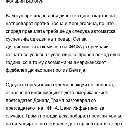
Фоларин Балогун.
Балогун претходно доби директен црвен картон на
натпреварот против Босна и Херцеговина, по што
според правилата требаше да следува автоматска
суспензија од еден натпревар. Сепак,
Дисциплинската комисија на ФИФА ја преиначи
казната во условна суспензија со пробен рок од една
година, со што му овозможи на американскиот
фудбалер да настапи против Белгија.
Одлуката предизвика големи реакции во јавноста,
особено по информациите дека американскиот
претседател Доналд Трамп разговарал со
претседателот на ФИФА, Џани Инфантино, за
случајот. Трамп потврди дека побарал преиспитување
на ситуацијата, но негираше дека вршел притисок врз