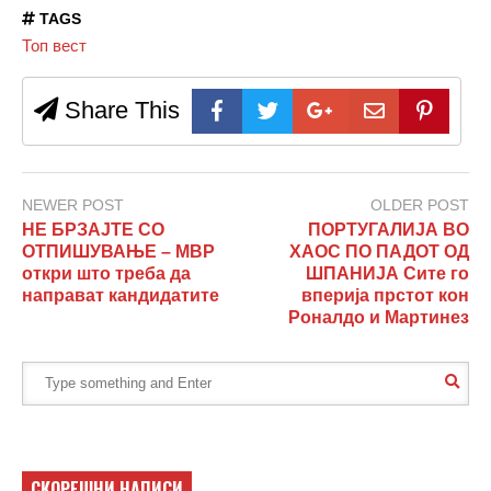
TAGS
Топ вест
Share This
NEWER POST
OLDER POST
НЕ БРЗАЈТЕ СО
ПОРТУГАЛИЈА ВО
ОТПИШУВАЊЕ – МВР
ХАОС ПО ПАДОТ ОД
откри што треба да
ШПАНИЈА Сите го
направат кандидатите
вперија прстот кон
Роналдо и Мартинез
СКОРЕШНИ НАПИСИ