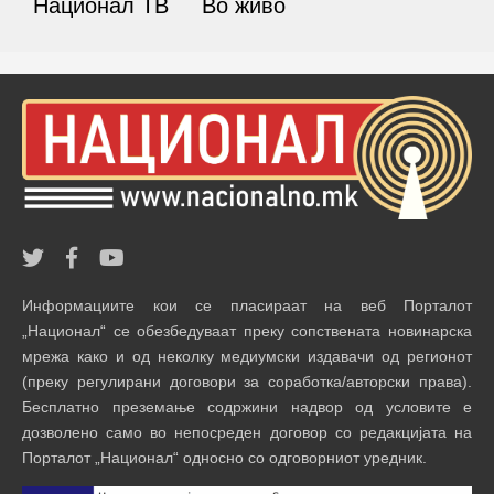
Национал ТВ
Во живо
Информациите кои се пласираат на веб Порталот
„Национал“ се обезбедуваат преку сопствената новинарска
мрежа како и од неколку медиумски издавачи од регионот
(преку регулирани договори за соработка/авторски права).
Бесплатно преземање содржини надвор од условите е
дозволено само во непосреден договор со редакцијата на
Порталот „Национал“ односно со одговорниот уредник.