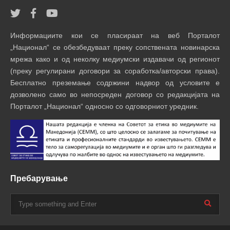
Информациите кои се пласираат на веб Порталот
„Национал“ се обезбедуваат преку сопствената новинарска
мрежа како и од неколку медиумски издавачи од регионот
(преку регулирани договори за соработка/авторски права).
Бесплатно преземање содржини надвор од условите е
дозволено само во непосреден договор со редакцијата на
Порталот „Национал“ односно со одговорниот уредник.
Пребарување