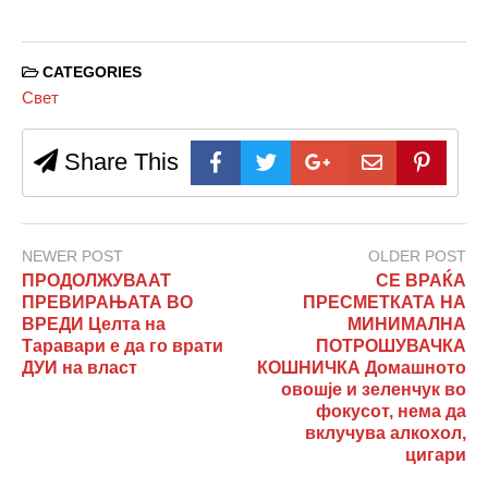
CATEGORIES
Свет
Share This
NEWER POST
OLDER POST
ПРОДОЛЖУВААТ
СЕ ВРАЌА
ПРЕВИРАЊАТА ВО
ПРЕСМЕТКАТА НА
ВРЕДИ Целта на
МИНИМАЛНА
Таравари е да го врати
ПОТРОШУВАЧКА
ДУИ на власт
КОШНИЧКА Домашното
овошје и зеленчук во
фокусот, нема да
вклучува алкохол,
цигари