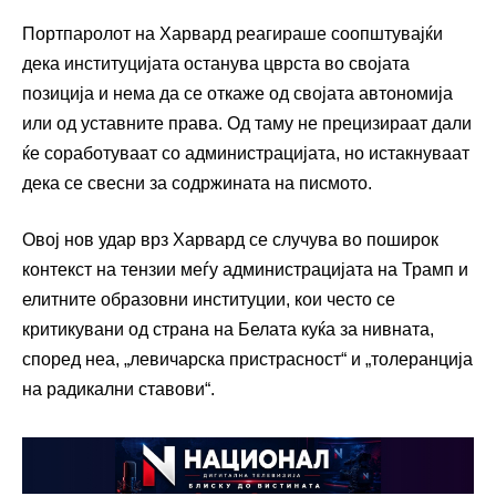
Портпаролот на Харвард реагираше соопштувајќи
дека институцијата останува цврста во својата
позиција и нема да се откаже од својата автономија
или од уставните права. Од таму не прецизираат дали
ќе соработуваат со администрацијата, но истакнуваат
дека се свесни за содржината на писмото.
Овој нов удар врз Харвард се случува во поширок
контекст на тензии меѓу администрацијата на Трамп и
елитните образовни институции, кои често се
критикувани од страна на Белата куќа за нивната,
според неа, „левичарска пристрасност“ и „толеранција
на радикални ставови“.