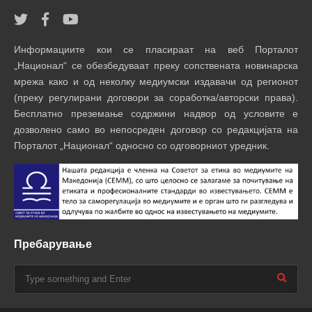
Информациите кои се пласираат на веб Порталот
„Национал“ се обезбедуваат преку сопствената новинарска
мрежа како и од неколку медиумски издавачи од регионот
(преку регулирани договори за соработка/авторски права).
Бесплатно преземање содржини надвор од условите е
дозволено само во непосреден договор со редакцијата на
Порталот „Национал“ односно со одговорниот уредник.
Пребарување