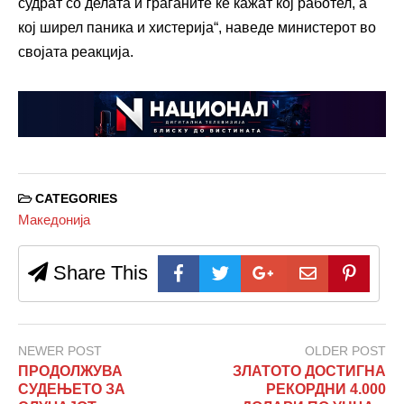
судрат со делата и граѓаните ќе кажат кој работел, а
кој ширел паника и хистерија“, наведе министерот во
својата реакција.
CATEGORIES
Македонија
Share This
NEWER POST
OLDER POST
ПРОДОЛЖУВА
ЗЛАТОТО ДОСТИГНА
СУДЕЊЕТО ЗА
РЕКОРДНИ 4.000