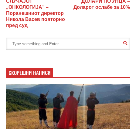
СЛУЧАЈОТ
ДОЛАРИ ПО УНЦА –
„ОНКОЛОГИЈА“ –
Доларот ослабе за 10%
Поранешниот директор
Никола Васев повторно
пред суд
СКОРЕШНИ НАПИСИ