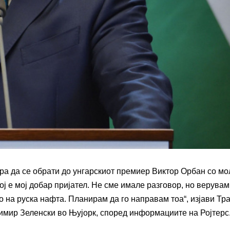
а да се обрати до унгарскиот премиер Виктор Орбан со мо
ој е мој добар пријател. Не сме имале разговор, но верувам
то на руска нафта. Планирам да го направам тоа“, изјави Тр
имир Зеленски во Њујорк, според информациите на Ројтерс