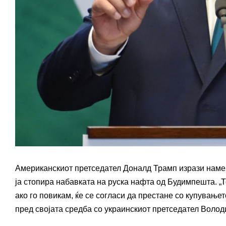
Американскиот претседател Доналд Трамп изрази намер
ја стопира набавката на руска нафта од Будимпешта. „Т
ако го повикам, ќе се согласи да престане со купување
пред својата средба со украинскиот претседател Волод