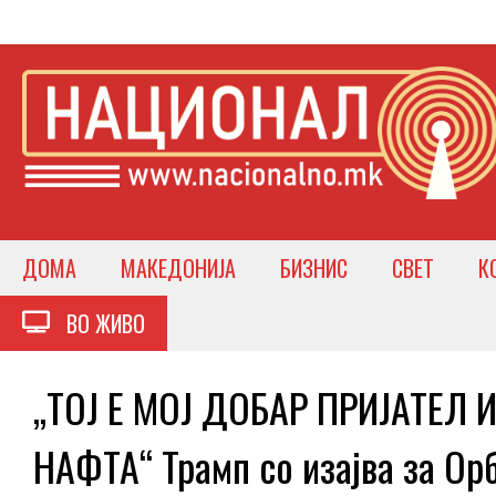
ДОМА
МАКЕДОНИЈА
БИЗНИС
СВЕТ
К
ВО ЖИВО
„ТОЈ Е МОЈ ДОБАР ПРИЈАТЕЛ 
НАФТА“ Трамп со изајва за Ор