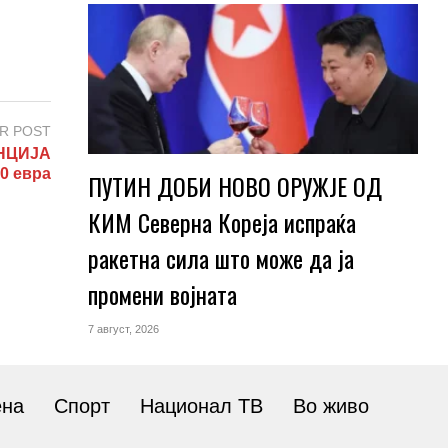
R POST
НЦИЈА
00 евра
ПУТИН ДОБИ НОВО ОРУЖЈЕ ОД
КИМ Северна Кореја испраќа
ракетна сила што може да ја
промени војната
7 август, 2026
ена
Спорт
Национал ТВ
Во живо