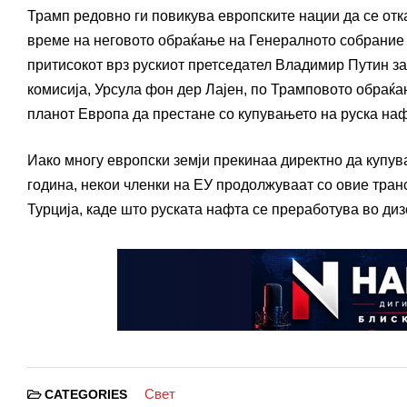
Трамп редовно ги повикува европските нации да се отка
време на неговото обраќање на Генералното собрание н
притисокот врз рускиот претседател Владимир Путин за 
комисија, Урсула фон дер Лајен, по Трамповото обраќањ
планот Европа да престане со купувањето на руска нафт
Иако многу европски земји прекинаа директно да купув
година, некои членки на ЕУ продолжуваат со овие транс
Турција, каде што руската нафта се преработува во диз
Свет
CATEGORIES