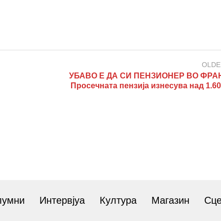
OLDE
УБАВО Е ДА СИ ПЕНЗИОНЕР ВО ФРА
Просечната пензија изнесува над 1.6
лумни
Интервјуа
Култура
Магазин
Сц