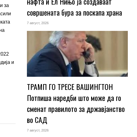
нафта и Ел Нињо ја создаваат
и за
совршената бура за поскапа храна
асили
ската
7 август, 2026
на
2022
дија и
ТРАМП ГО ТРЕСЕ ВАШИНГТОН
Потпиша наредби што може да го
сменат правилото за државјанство
во САД
7 август, 2026