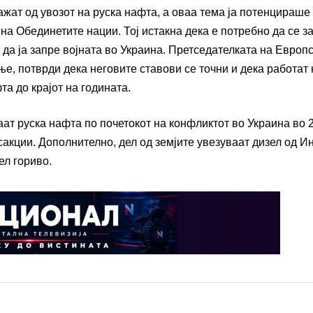
жат од увозот на руска нафта, а оваа тема ја потенцираше 
а Обединетите нации. Тој истакна дека е потребно да се з
да ја запре војната во Украина. Претседателката на Европ
е, потврди дека неговите ставови се точни и дека работат 
а до крајот на годината.
аат руска нафта по почетокот на конфликтот во Украина во 
акции. Дополнително, дел од земјите увезуваат дизел од Ин
ел гориво.