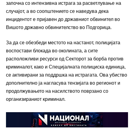
започна со интензивна истрага за расветлување на
случајот, а во соопштението се наведува дека
инцидентот е пријавен до државниот обвинител во
Вишото државно обвинителство во Подгорица.
За да се обезбеди местото на настанот, полицијата
воспостави блокада во околината, а сите
расположливи ресурси од Секторот за борба против
криминалот, како и Специјалната полициска единица,
се активирани за поддршка на истрагата. Ова убиство
дополнително ја нагласува тензијата во регионот и
продолжувањето на насилството поврзано со
организираниот криминал.