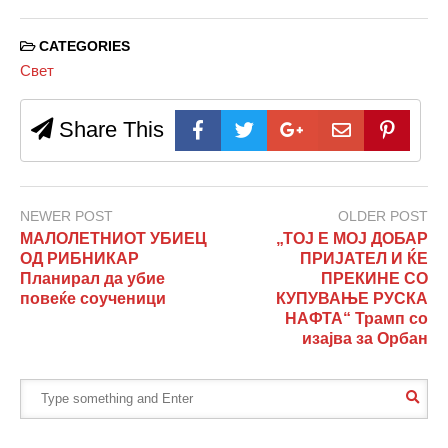
CATEGORIES
Свет
Share This
NEWER POST
OLDER POST
МАЛОЛЕТНИОТ УБИЕЦ
„ТОЈ Е МОЈ ДОБАР
ОД РИБНИКАР
ПРИЈАТЕЛ И ЌЕ
Планирал да убие
ПРЕКИНЕ СО
повеќе соученици
КУПУВАЊЕ РУСКА
НАФТА“ Трамп со
изајва за Орбан