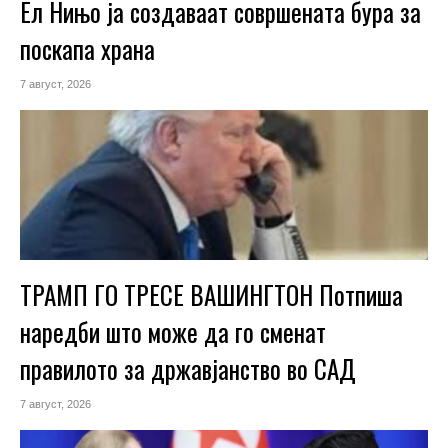
Ел Нињо ја создаваат совршената бура за
поскапа храна
7 август, 2026
ТРАМП ГО ТРЕСЕ ВАШИНГТОН Потпиша
наредби што може да го сменат
правилото за државјанство во САД
7 август, 2026