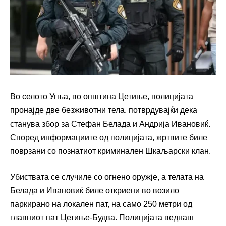
Во селото Угња, во општина Цетиње, полицијата
пронајде две безживотни тела, потврдувајќи дека
станува збор за Стефан Белада и Андрија Ивановиќ.
Според информациите од полицијата, жртвите биле
поврзани со познатиот криминален Шкаљарски клан.
Убиствата се случиле со огнено оружје, а телата на
Белада и Ивановиќ биле откриени во возило
паркирано на локален пат, на само 250 метри од
главниот пат Цетиње-Будва. Полицијата веднаш