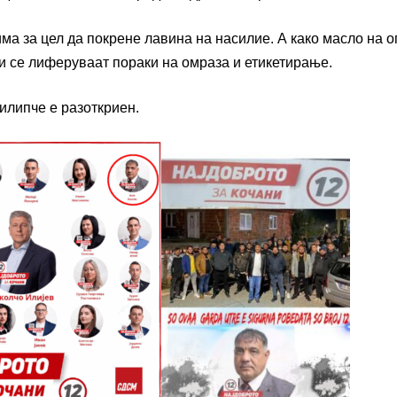
ма за цел да покрене лавина на насилие. А како масло на о
и се лиферуваат пораки на омраза и етикетирање.
илипче е разоткриен.