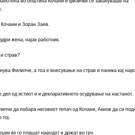
вработена во општина Кочани и физички се закануваше на
.
 Кочани и Зоран Заев.
удри жена, најак работник.
 и страв?
енува Филипче, а тоа е внесување на страв и паника кај нар
 дел од истиот е и декларативното осудување на настанот.
ипче да побара неговиот тепач од Кочани, Акиов да си под
 тој.
џии ќе го плашат народот и држат во грч.