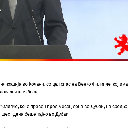
лизација во Кочани, со цел спас на Венко Филипче, кој има
 локалните избори.
Филипче, кој е правен пред месец дена во Дубаи, на средба
 шест дена беше тајно во Дубаи.