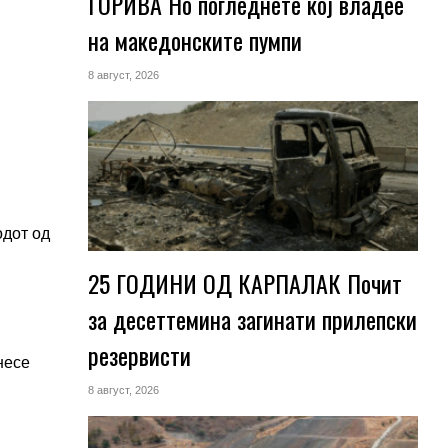
ГОРИВА Но погледнете кој владее
на македонските пумпи
8 август, 2026
одот од
25 ГОДИНИ ОД КАРПАЛАК Почит
за десеттемина загинати прилепски
резервисти
несе
8 август, 2026