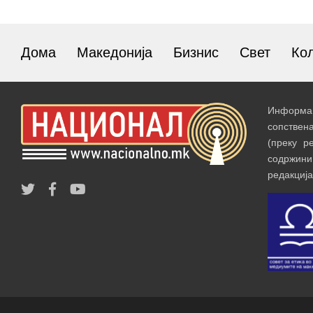
Дома
Македонија
Бизнис
Свет
Ко
Информац
сопствен
(преку р
содржин
редакција