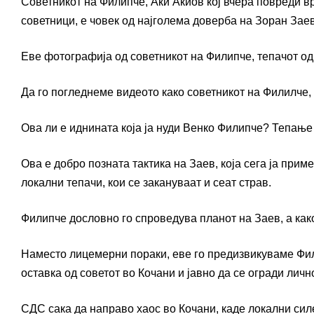
Советникот на Филипче, Аки Акиов кој вчера повреди 
советници, е човек од најголема доверба на Зоран Заев
Еве фотографија од советникот на Филипче, тепачот од
Да го погледнеме видеото како советникот на Филилче, 
Ова ли е иднината која ја нуди Венко Филипче? Тепање
Ова е добро позната тактика на Заев, која сега ја прим
локални тепачи, кои се закануваат и сеат страв.
Филипче дословно го спроведува планот на Заев, а како
Наместо лицемерни пораки, еве го предизвикуваме Фил
оставка од советот во Кочани и јавно да се огради лично
СДС сака да направо хаос во Кочани, каде локални силе