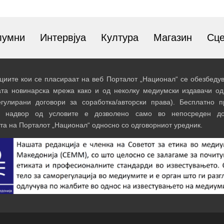
лумни
Интервјуа
Култура
Магазин
Сц
иите кои се пласираат на веб Порталот „Национал“ се обезбедув
ата новинарска мрежа како и од неколку медиумски издавачи од
егулирани договори за соработка/авторски права). Бесплатно 
и надвор од условите е дозволено само во непосреден до
та на Порталот „Национал“ односно со одговорниот уредник.