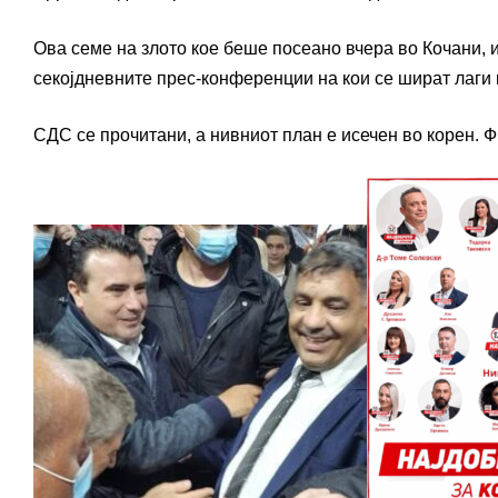
Ова семе на злото кое беше посеано вчера во Кочани, и
секојдневните прес-конференции на кои се шират лаги 
СДС се прочитани, а нивниот план е исечен во корен. Ф