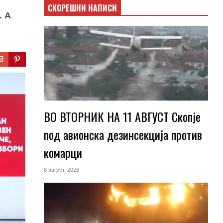
СКОРЕШНИ НАПИСИ
. А
ВО ВТОРНИК НА 11 АВГУСТ Скопје
под авионска дезинсекција против
комарци
8 август, 2026