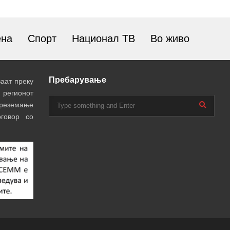
ена
Спорт
Национал ТВ
Во живо
Пребарување
аат преку
 регионот
преземање
говор со