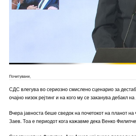
Почитувани,
СДС влегува во сериозно смислено сценарио за дестаби
очајно низок рејтинг и на кого му се заканува дебакл на
Вчера јавноста беше сведок на почетокот на планот на 
Заев. Тоа е периодот кога кажавме дека Венко Филипче