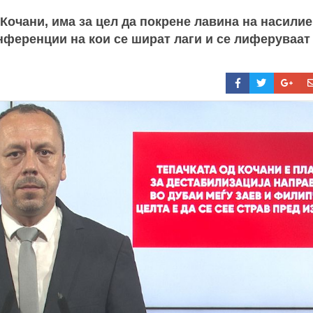
Кочани, има за цел да покрене лавина на насилие
онференции на кои се шират лаги и се лиферуваат