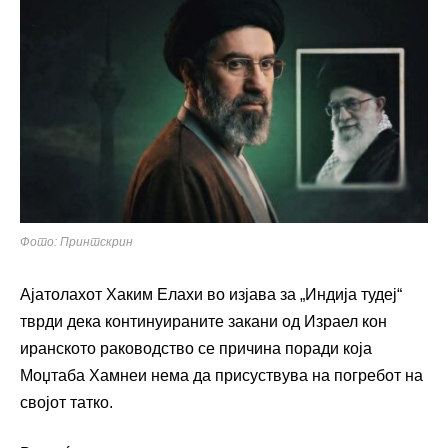
Фото: Принтскрин
Ајатолахот Хаким Елахи во изјава за „Индија тудеј“
тврди дека континуираните закани од Израел кон
иранското раководство се причина поради која
Моџтаба Хамнеи нема да присуствува на погребот на
својот татко.