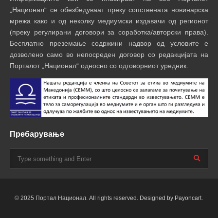
„Национал“ се обезбедуваат преку сопствената новинарска
мрежа како и од неколку медиумски издавачи од регионот
(преку регулирани договори за соработка/авторски права).
Бесплатно преземање содржини надвор од условите е
дозволено само во непосреден договор со редакцијата на
Порталот „Национал“ односно со одговорниот уредник.
Пребарување
© 2025 Портал Национал. All rights reserved. Designed by Payoncart.