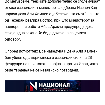
Во меѓувреме, тензиите дополнително се зголемуваат
откако израелскиот министер за одбрана Израел Кац
порача дека Али Хамнеи е „обележан за смрт“, на што
од Техеран реагираа остро, при што министерот за
надворешни работи Абас Аракчи предупреди дека
секоја идна закана ќе биде дочекана со „силен
одговор“.
Според истиот текст, се наведува и дека Али Хамнеи
бил убиен од американски и израелски сили на 28
февруари на почетокот на војната против Иран, иако
овие тврдења не се независно потврдени.