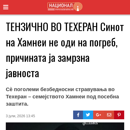
ТЕНЗИЧНО ВО ТЕХЕРАН Синот
на Хамнеи не оди на погреб,
причината ја замрзна
јавноста
Сè поголеми безбедносни стравувања во
Техеран – семејството Хамнеи под посебна
заштита.
3 јули, 2026 13:45