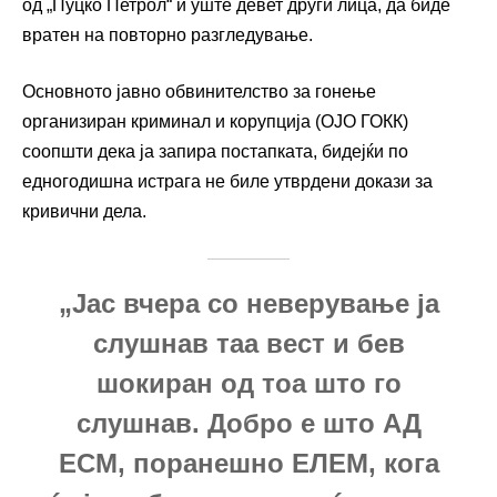
од „Пуцко Петрол“ и уште девет други лица, да биде
вратен на повторно разгледување.
Основното јавно обвинителство за гонење
организиран криминал и корупција (ОЈО ГОКК)
соопшти дека ја запира постапката, бидејќи по
едногодишна истрага не биле утврдени докази за
кривични дела.
„Јас вчера со неверување ја
слушнав таа вест и бев
шокиран од тоа што го
слушнав. Добро е што АД
ЕСМ, поранешно ЕЛЕМ, кога