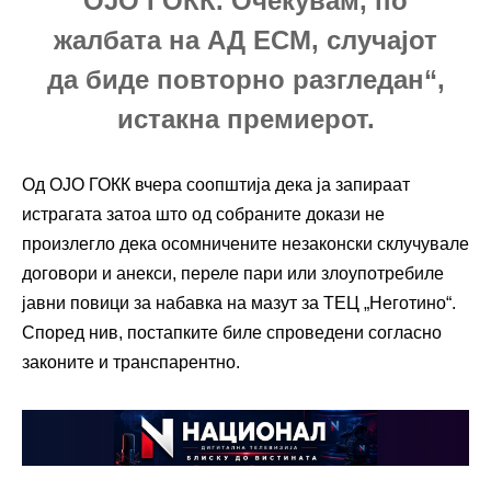
ОЈО ГОКК. Очекувам, по
жалбата на АД ЕСМ, случајот
да биде повторно разгледан“,
истакна премиерот.
Од ОЈО ГОКК вчера соопштија дека ја запираат
истрагата затоа што од собраните докази не
произлегло дека осомничените незаконски склучувале
договори и анекси, переле пари или злоупотребиле
јавни повици за набавка на мазут за ТЕЦ „Неготино“.
Според нив, постапките биле спроведени согласно
законите и транспарентно.