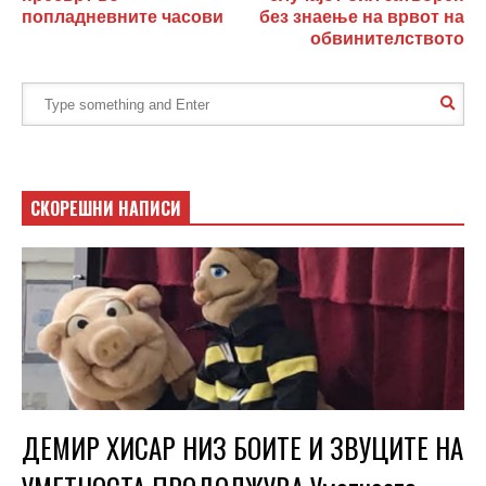
попладневните часови
без знаење на врвот на
обвинителството
СКОРЕШНИ НАПИСИ
ДЕМИР ХИСАР НИЗ БОИТЕ И ЗВУЦИТЕ НА