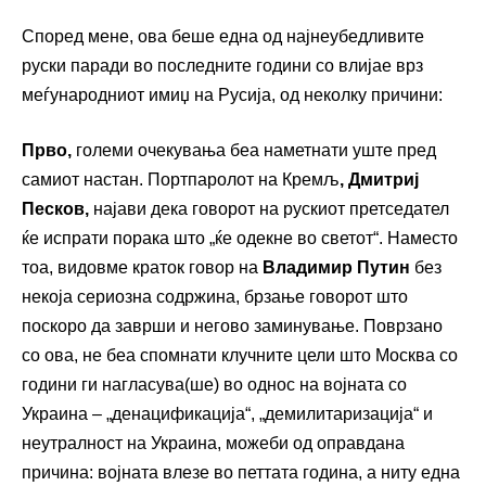
Според мене, ова беше една од најнеубедливите
руски паради во последните години со влијае врз
меѓународниот имиџ на Русија, од неколку причини:
Прво,
големи очекувања беа наметнати уште пред
самиот настан. Портпаролот на Кремљ
, Дмитриј
Песков,
најави дека говорот на рускиот претседател
ќе испрати порака што „ќе одекне во светот“. Наместо
тоа, видовме краток говор на
Владимир Путин
без
некоја сериозна содржина, брзање говорот што
поскоро да заврши и негово заминување. Поврзано
со ова, не беа спомнати клучните цели што Москва со
години ги нагласува(ше) во однос на војната со
Украина – „денацификација“, „демилитаризација“ и
неутралност на Украина, можеби од оправдана
причина: војната влезе во петтата година, а ниту една