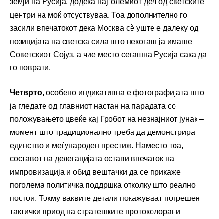
земји на Русија, додека најголемиот дел од светските
центри на моќ отсуствуваа. Тоа дополнително го
засили впечатокот дека Москва сè уште е далеку од
позицијата на светска сила што некогаш ја имаше
Советскиот Сојуз, а чие место сегашна Русија сака да
го поврати.
Четврто,
особено индикативна е фотографијата што
ја гледате од главниот настан на парадата со
положувањето цвеќе кај Гробот на незнајниот јунак –
момент што традиционално треба да демонстрира
единство и меѓународен престиж. Наместо тоа,
составот на делегацијата остави впечаток на
импровизација и обид вештачки да се прикаже
поголема политичка поддршка отколку што реално
постои. Токму ваквите детали покажуваат погрешен
тактички приод на стратешките протоколорани