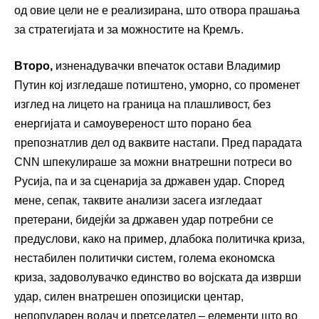
од овие цели не е реализирана, што отвора прашања
за стратегијата и за можностите на Кремљ.
Второ,
изненадувачки впечаток остави Владимир
Путин кој изгледаше потиштено, уморно, со променет
изглед на лицето на граница на плашливост, без
енергијата и самоувереност што порано беа
препознатлив дел од ваквите настапи. Пред парадата
CNN шпекулираше за можни внатрешни потреси во
Русија, па и за сценарија за државен удар. Според
мене, сепак, таквите анализи засега изгледаат
претерани, бидејќи за државен удар потребни се
предуслови, како на пример, длабока политичка криза,
нестабилен политички систем, голема економска
криза, задоволувачко единство во војската да изврши
удар, силен внатрешен опозициски центар,
непопуларен водач и претседател – елементи што во