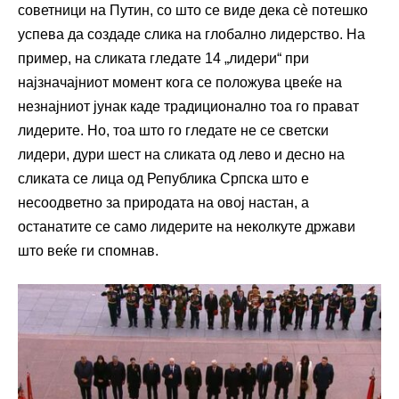
советници на Путин, со што се виде дека сè потешко
успева да создаде слика на глобално лидерство. На
пример, на сликата гледате 14 „лидери“ при
најзначајниот момент кога се положува цвеќе на
незнајниот јунак каде традиционално тоа го прават
лидерите. Но, тоа што го гледате не се светски
лидери, дури шест на сликата од лево и десно на
сликата се лица од Република Српска што е
несоодветно за природата на овој настан, а
останатите се само лидерите на неколкуте држави
што веќе ги спомнав.