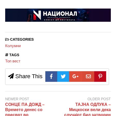
CATEGORIES
Колумни
TAGS
Топ вест
Share This
NEWER POST
OLDER POST
СОНЦЕ ПА ДОЖД –
ТАЈНА ОДЛУКА –
Времето денес со
Мицкоски вели дека
пресврт во
случајот бил затворен