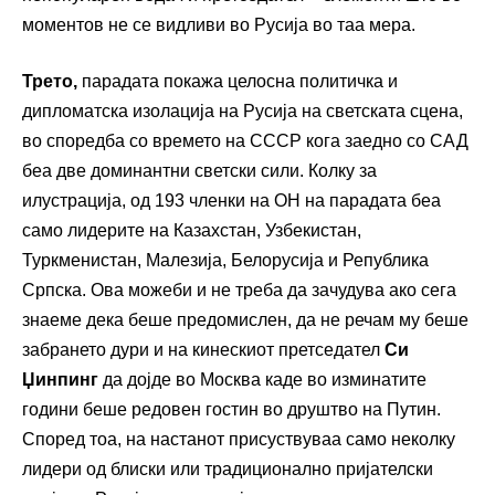
моментов не се видливи во Русија во таа мера.
Трето,
парадата покажа целосна политичка и
дипломатска изолација на Русија на светската сцена,
во споредба со времето на СССР кога заедно со САД
беа две доминантни светски сили. Колку за
илустрација, од 193 членки на ОН на парадата беа
само лидерите на Казахстан, Узбекистан,
Туркменистан, Малезија, Белорусија и Република
Српска. Ова можеби и не треба да зачудува ако сега
знаеме дека беше предомислен, да не речам му беше
забрането дури и на кинескиот претседател
Си
Џинпинг
да дојде во Москва каде во изминатите
години беше редовен гостин во друштво на Путин.
Според тоа, на настанот присуствуваа само неколку
лидери од блиски или традиционално пријателски