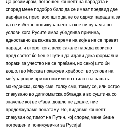
Да резимирам, погрешен концепт на парадата и
според мене подобро било да се имаат предвид две
варијанти, прво, воопшто да не се одржи парадата за
да се избегне понижувањето за кое пишувам а во
услови кога Русите имаа убедлива причина,
едноставно да кажеа за време на војна не се прават
паради, и второ, кога веќе сакале парада корисно
пред светот ќе беше Путин да изјави дека формални
пораки за учество не се праќани, но секој што би
дошол во Москва покажува храброст во услови на
меѓународни притисоци или во стилот на нашата
македонска, колку сме, толку сме, токму се, или остро
спакувано во дипломатска обланда а во суштина со
значење кој ве е*ава, дошле не дошле, ние
продолжуваме понатаму. Но, видовме концепт
спакуван од тимот на Путин, кој според мене беше
погрешен и понижувачки за Русија!