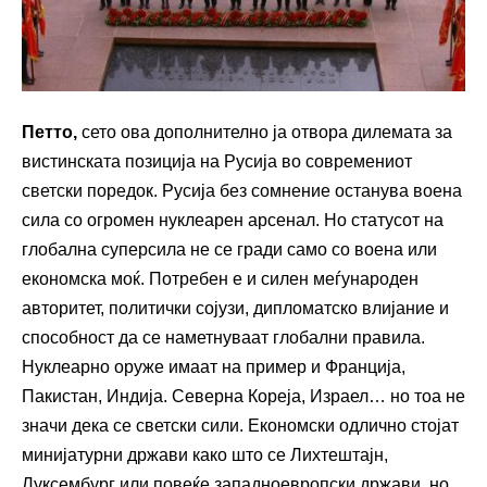
Петто,
сето ова дополнително ја отвора дилемата за
вистинската позиција на Русија во современиот
светски поредок. Русија без сомнение останува воена
сила со огромен нуклеарен арсенал. Но статусот на
глобална суперсила не се гради само со воена или
економска моќ. Потребен е и силен меѓународен
авторитет, политички сојузи, дипломатско влијание и
способност да се наметнуваат глобални правила.
Нуклеарно оруже имаат на пример и Франција,
Пакистан, Индија. Северна Кореја, Израел… но тоа не
значи дека се светски сили. Економски одлично стојат
минијатурни држави како што се Лихтештајн,
Луксембург или повеќе западноевропски држави, но