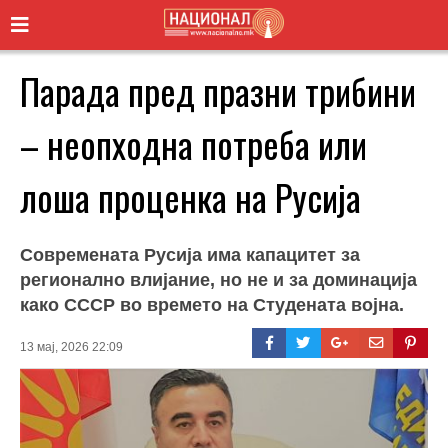
Парада пред празни трибини
– неопходна потреба или
лоша проценка на Русија
Современата Русија има капацитет за
регионално влијание, но не и за доминација
како СССР во времето на Студената војна.
13 мај, 2026 22:09