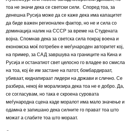
тоа не значи дека се светски сили. Според тоа, за
денешна Русија може да се каже дека има капацитет
да биде важен регионален фактор, но не и сила со
доминација налик на СССР за време на Студената
војна. Спомнав дека за светска сила покрај воена и
економска моќ потребен е меѓународен авторитет кој,
на пример, за САД завршува на границите на Кина и
Русија и останатиот свет целосно го владее во смисла
на тоа, кој ќе им застане на патот, бомбардираат,
убиваат, киднапираат лидери на држави и слично. Се
разбира, некој ќе морализира дека тоа не е добро. Да,
се согласувам, но така е скроена суровата
меѓународна сцена каде моралот има мало значење и
одамна е запишано дека силните го прават тоа што
можат а слабите тоа што мораат.