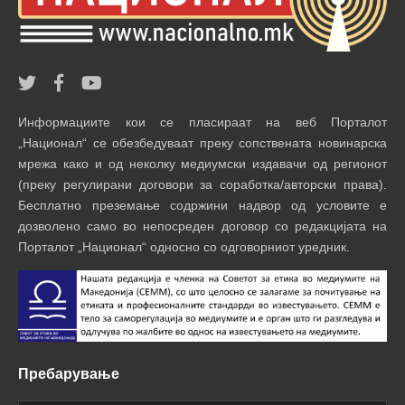
Информациите кои се пласираат на веб Порталот
„Национал“ се обезбедуваат преку сопствената новинарска
мрежа како и од неколку медиумски издавачи од регионот
(преку регулирани договори за соработка/авторски права).
Бесплатно преземање содржини надвор од условите е
дозволено само во непосреден договор со редакцијата на
Порталот „Национал“ односно со одговорниот уредник.
Пребарување