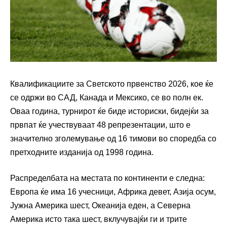
Квалификациите за Светското првенство 2026, кое ќе
се одржи во САД, Канада и Мексико, се во полн ек.
Оваа година, турнирот ќе биде историски, бидејќи за
првпат ќе учествуваат 48 репрезентации, што е
значително зголемување од 16 тимови во споредба со
претходните изданија од 1998 година.
Распределбата на местата по континенти е следна:
Европа ќе има 16 учесници, Африка девет, Азија осум,
Јужна Америка шест, Океанија еден, а Северна
Америка исто така шест, вклучувајќи ги и трите