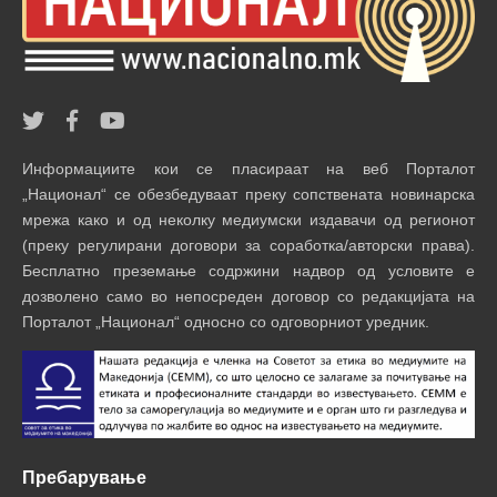
Информациите кои се пласираат на веб Порталот
„Национал“ се обезбедуваат преку сопствената новинарска
мрежа како и од неколку медиумски издавачи од регионот
(преку регулирани договори за соработка/авторски права).
Бесплатно преземање содржини надвор од условите е
дозволено само во непосреден договор со редакцијата на
Порталот „Национал“ односно со одговорниот уредник.
Пребарување