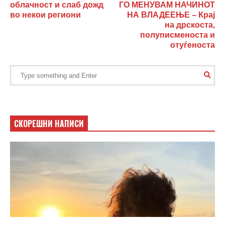
облачност и слаб дожд
ГО МЕНУВАМ НАЧИНОТ
во некои региони
НА ВЛАДЕЕЊЕ – Крај
на дрскоста,
полуписменоста и
отуѓеноста
СКОРЕШНИ НАПИСИ