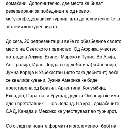
домаќини. Дополнително, две места ќе бидат
резервирани за победниците од новиот
меѓуконфедерациски турнир, што дополнително ќе ја
зголеми конкуренцијата.
До сега, 20 репрезентации веќе го обезбедиле своето
место на Светското првенство. Од Африка, учество
потврдија Алжир, Египет, Мароко и Тунис. Во Азија,
Австралија, Иран, Јордан (кој дебитира) и Јапонија,
Јужна Кореја и Узбекистан (исто така дебитант) веќе
се квалификувани. Јужна Америка ќе биде
претставена од Бразил, Аргентина, Колумбија,
Еквадор, Парагвај и Уругвај, додека Океанија ќе има
еден претставник – Нов Зеланд. На крај, домаќините
САД, Канада и Мексико ќе учествуваат во турнирот.
Со оглед на новите формати и зголемениот број на