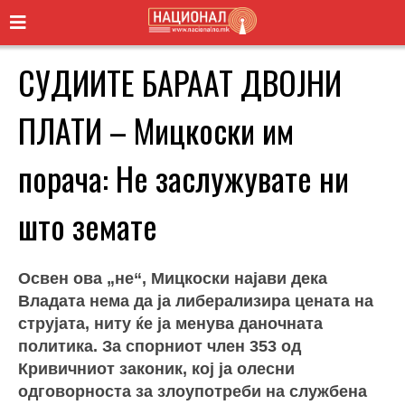
СУДИИТЕ БАРААТ ДВОЈНИ
ПЛАТИ – Мицкоски им
порача: Не заслужувате ни
што земате
Освен ова „не“, Мицкоски најави дека
Владата нема да ја либерализира цената на
струјата, ниту ќе ја менува даночната
политика. За спорниот член 353 од
Кривичниот законик, кој ја олесни
одговорноста за злоупотреби на службена