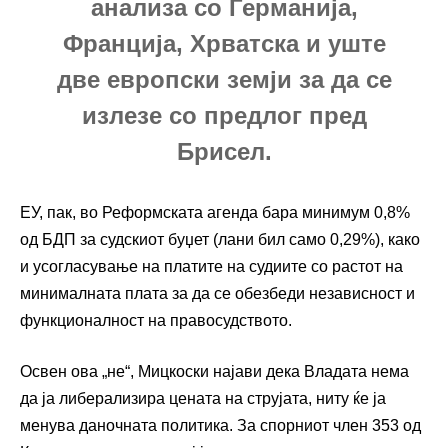
анализа со Германија,
Франција, Хрватска и уште
две европски земји за да се
излезе со предлог пред
Брисел.
ЕУ, пак, во Реформската агенда бара минимум 0,8%
од БДП за судскиот буџет (лани бил само 0,29%), како
и усогласување на платите на судиите со растот на
минималната плата за да се обезбеди независност и
функционалност на правосудството.
Освен ова „не“, Мицкоски најави дека Владата нема
да ја либерализира цената на струјата, ниту ќе ја
менува даночната политика. За спорниот член 353 од