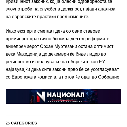
Кривичниот законик, кој ја олесни одговорноста за
злоупотреби на службена должност, најави анализа
на европските практики пред измените.
Иако експерти сметаат дека со овие ставови
премиерот практично блокира дел од реформите,
вицепремиерот Орхан Муртезани остана оптимист
дека Македонија до декември ќе биде лидер во
регионот во исполнување на обврските кон ЕУ,
најавувајќи дека сите закони прво ќе се усогласуваат
со Европската комисија, а потоа ќе одат во Собрание.
CATEGORIES