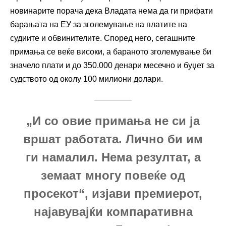
новинарите порача дека Владата нема да ги прифати
барањата на ЕУ за зголемување на платите на
судиите и обвинителите. Според него, сегашните
примања се веќе високи, а бараното зголемување би
значело плати и до 350.000 денари месечно и буџет за
судството од околу 100 милиони долари.
„И со овие примања не си ја
вршат работата. Лично би им
ги намалил. Нема резултат, а
земаат многу повеќе од
просекот“, изјави премиерот,
најавувајќи компаративна