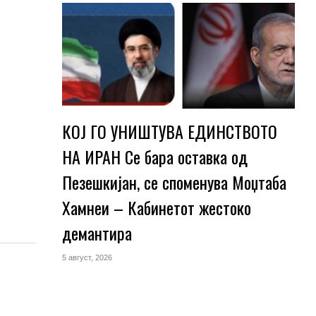
КОЈ ГО УНИШТУВА ЕДИНСТВОТО
НА ИРАН Се бара оставка од
Пезешкијан, се споменува Моџтаба
Хамнеи – Кабинетот жестоко
демантира
5 август, 2026