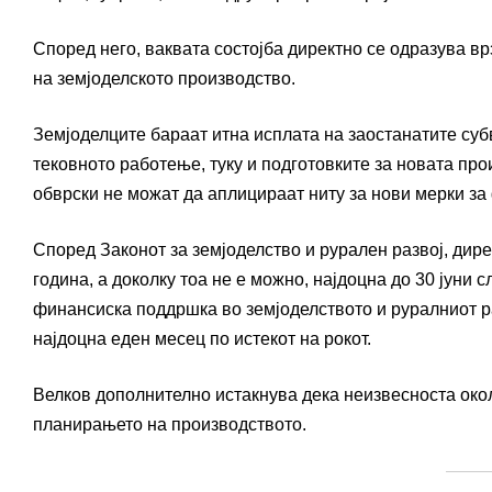
Според него, ваквата состојба директно се одразува вр
на земјоделското производство.
Земјоделците бараат итна исплата на заостанатите суб
тековното работење, туку и подготовките за новата пр
обврски не можат да аплицираат ниту за нови мерки з
Според Законот за земјоделство и рурален развој, дир
година, а доколку тоа не е можно, најдоцна до 30 јуни с
финансиска поддршка во земјоделството и руралниот ра
најдоцна еден месец по истекот на рокот.
Велков дополнително истакнува дека неизвесноста око
планирањето на производството.