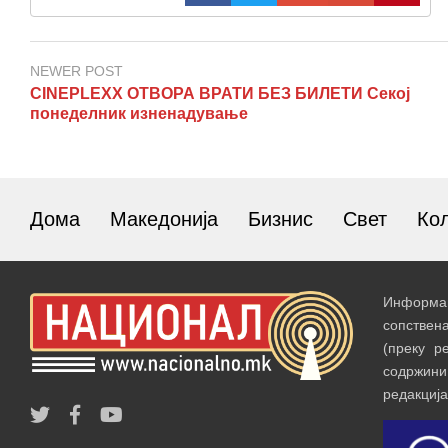
NEWER POST
CINEPLEXX ОТВОРА ВРАТИ БЕЗ БИЛЕТИ Секој
понеделник изненадување
Дома
Македонија
Бизнис
Свет
Ко
Информац
сопствен
(преку р
содржин
редакција