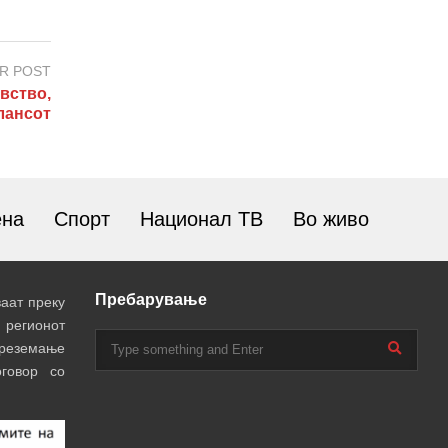
R POST
вство,
алансот
ена
Спорт
Национал ТВ
Во живо
Пребарување
аат преку
 регионот
преземање
говор со