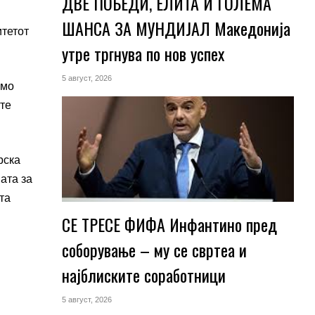
ДВЕ ПОБЕДИ, ЕЛИТА И ГОЛЕМА
ШАНСА ЗА МУНДИЈАЛ Македонија
итетот
утре тргнува по нов успех
5 август, 2026
амо
ите
рска
јата за
та
СЕ ТРЕСЕ ФИФА Инфантино пред
соборување – му се свртеа и
најблиските соработници
5 август, 2026