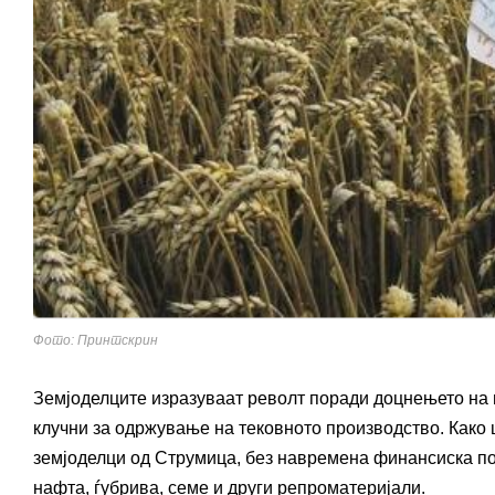
Фото: Принтскрин
Земјоделците изразуваат револт поради доцнењето на и
клучни за одржување на тековното производство. Како ш
земјоделци од Струмица, без навремена финансиска по
нафта, ѓубрива, семе и други репроматеријали.