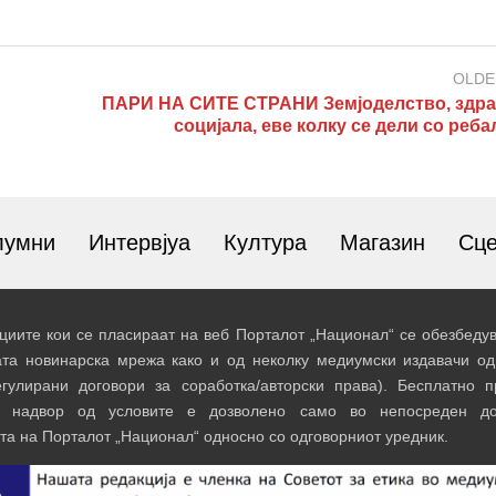
OLDE
ПАРИ НА СИТЕ СТРАНИ Земјоделство, здра
социјала, еве колку се дели со реб
лумни
Интервјуа
Култура
Магазин
Сц
иите кои се пласираат на веб Порталот „Национал“ се обезбедув
ата новинарска мрежа како и од неколку медиумски издавачи од
егулирани договори за соработка/авторски права). Бесплатно 
и надвор од условите е дозволено само во непосреден до
та на Порталот „Национал“ односно со одговорниот уредник.