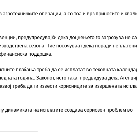
з агротехничките операции, а со тоа и врз приносите и квал
венции, предупредувајќи дека доцнењето го загрозува не с
оизводствена сезона. Тие посочуваат дека поради неплатен
а финансиска поддршка.
ектните плаќања треба да се исплатат во тековната календа
ледната година. Законот, исто така, предвидува дека Агенци
звој треба да ги извести корисниците за извршената испла
лу динамиката на исплатите создава сериозен проблем во