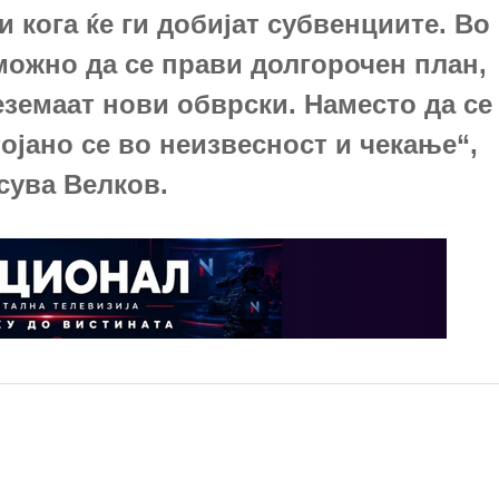
и кога ќе ги добијат субвенциите. Во
можно да се прави долгорочен план,
еземаат нови обврски. Наместо да се
тојано се во неизвесност и чекање“,
сува Велков.