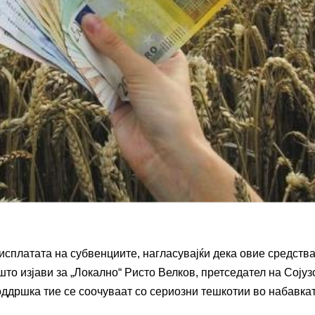
сплатата на субвенциите, нагласувајќи дека овие средства
то изјави за „Локално“ Ристо Велков, претседател на Сојуз
ддршка тие се соочуваат со сериозни тешкотии во набавка