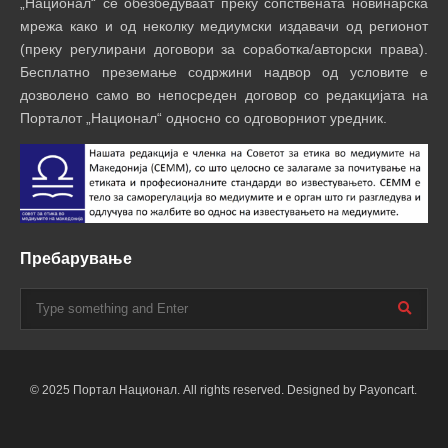
„Национал“ се обезбедуваат преку сопствената новинарска
мрежа како и од неколку медиумски издавачи од регионот
(преку регулирани договори за соработка/авторски права).
Бесплатно преземање содржини надвор од условите е
дозволено само во непосреден договор со редакцијата на
Порталот „Национал“ односно со одговорниот уредник.
Пребарување
© 2025 Портал Национал. All rights reserved. Designed by Payoncart.