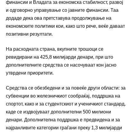
финансии и Владата за економска стабилност, развој
и одговорно управување со јавните финансии. Таа
додаде дека ова претставува продолжување на
економските политики кои, како што рече, веќе даваат
позитивни резултати.
На расходната страна, вкупните трошоци се
ревидирани на 425,8 милијарди денари, при што
дополнителните средства се насочуваат кон јасно
утврдени приоритети.
Средства се обезбедени и за повеќе други области: за
субвенции во железничкиот сообраќај, поддршка на
спортот, како и за студентскиот и ученичкиот стандард,
каде се издвојуваат дополнителни 500 милиони
денари. Дополнителна поддршка е предвидена и за
најранливите категории граѓани преку 1,3 милијарди