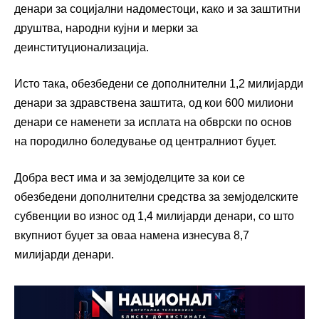
денари за социјални надоместоци, како и за заштитни
друштва, народни кујни и мерки за
деинституционализација.
Исто така, обезбедени се дополнителни 1,2 милијарди
денари за здравствена заштита, од кои 600 милиони
денари се наменети за исплата на обврски по основ
на породилно боледување од централниот буџет.
Добра вест има и за земјоделците за кои се
обезбедени дополнителни средства за земјоделските
субвенции во износ од 1,4 милијарди денари, со што
вкупниот буџет за оваа намена изнесува 8,7
милијарди денари.