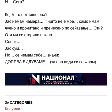
И… Сега?
Кој ќе го потпише ова?
Јас немам намера… Ништо не е мое… само имам
чуено и прочитано и пренесено по сеќавање… Оти?
Оти ми се сторило важно…
Сепак…
Јас сум…
Но… се немам себе… значи:
ДОПРВА БИДУВАМЕ… (за ова види си со Фром).
CATEGORIES
Колумни