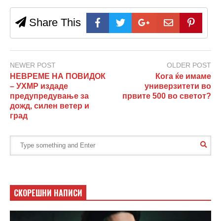
Share This
NEWER POST
OLDER POST
НЕВРЕМЕ НА ПОВИДОК
Кога ќе имаме
– УХМР издаде
универзитети во
предупредување за
првите 500 во светот?
дожд, силен ветер и
град
СКОРЕШНИ НАПИСИ