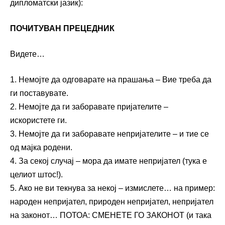
дипломатски јазик):
ПОЧИТУВАН ПРЕЦЕДНИК
Видете…
1. Немојте да одговарате на прашања – Вие треба да
ги поставувате.
2. Немојте да ги заборавате пријателите –
искористете ги.
3. Немојте да ги заборавате непријателите – и тие се
од мајка родени.
4. За секој случај – мора да имате непријател (тука е
целиот штос!).
5. Ако не ви текнува за некој – измислете… на пример:
народен непријател, природен непријател, непријател
на законот… ПОТОА: СМЕНЕТЕ ГО ЗАКОНОТ (и така