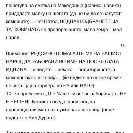
пошегува на сметка на Македонија (навика, навика)
придодајте малку на шегата (да не би да се налутат
комшиите)… Но! Потоа, ВЕДНАШ ОДБРАНЕТЕ ЈА
ТАТКОВИНАТА со препорачаното: мала земја – мал
народ!
9.
Внимание: РЕДОВНО ПОМАГАЈТЕ МУ НА ВАШИОТ
НАРОД ДА ЗАБОРАВИ ВО ИМЕ НА ПОСВЕТЛАТА
ИДНИНА… и видете… некако… подизбришете ја
македонската историја… (ќе видите по некое време
ве чека сјајна кариера во ЕУ или НАТО).
10. За проблемот „The Name Issue“ не заборавајте: НЕ
Е РЕШЕН! Јужниот сосед е производ на
провинцијализмот на службената историја (овде
видете со Вил Дурант).
Така измеривме христијански десет препораки… Еве