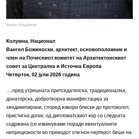
Фото: Национал
Колумна, Национал
Вангел Божиноски, архитект, основоположник и
член на Почесниот комитет на Архитектонскиот
совет за Централна и Источна Европа
Четврток, 02 јули 2026 година
….пред утрешната претседателска, традиционална,
донаторска, добротворна манифестација за
хендикепирани, според извори блиски до протоколот,
пристигна допис од дипломатскиот кор со следната
содржина (се извинуваме поради евентуалните
непрецизности во преводот оти нон-пејперот беше на