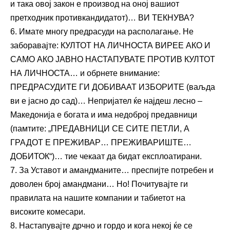
и така овој закон е производ на оној вашиот
претходник противкандидатот)… ВИ ТЕКНУВА?
6. Имате многу предрасуди на располагање. Не
заборавајте: КУЛТОТ НА ЛИЧНОСТА ВИРЕЕ АКО И
САМО АКО ЈАВНО НАСТАПУВАТЕ ПРОТИВ КУЛТОТ
НА ЛИЧНОСТА… и обрнете внимание:
ПРЕДРАСУДИТЕ ГИ ДОБИВААТ ИЗБОРИТЕ (ваљда
ви е јасно до сад)… Непријател ќе најдеш лесно –
Македонија е богата и има недоброј предавници
(памтите: „ПРЕДАВНИЦИ СЕ СИТЕ ПЕТЛИ, А
ГРАДОТ Е ПРЕЖИВАР… ПРЕЖИВАРИШТЕ…
ДОБИТОК“)… тие чекаат да бидат експлоатирани.
7. За Уставот и амандманите… преспијте потребен и
доволен број амандмани… Но! Почитувајте ги
правилата на нашите компании и табиетот на
високите комесари.
8. Настапувајте дрчно и гордо и кога некој ќе се