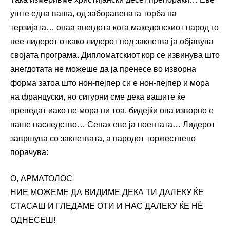
уште една ваша, од заборавената торба на
терзијата… онаа анегдота кога македонскиот народ го
пее лидерот откако лидерот под заклетва ја објавува
својата програма. Дипломатскиот кор се извинува што
анегдотата не можеше да ја пренесе во изворна
форма затоа што нон-пејпер си е нон-пејпер и мора
на француски, но сигурни сме дека вашите ќе
преведат иако не мора ни тоа, бидејќи ова изворно е
ваше наследство… Сепак еве ја поентата… Лидерот
завршува со заклетвата, а народот торжествено
порачува:
О, АРМАТОЛОС
НИЕ МОЖЕМЕ ДА ВИДИМЕ ДЕКА ТИ ДАЛЕКУ ЌЕ
СТАСАШ И ГЛЕДАМЕ ОТИ И НАС ДАЛЕКУ ЌЕ НЀ
ОДНЕСЕШ!