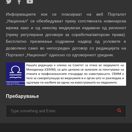
Информациите кои се пласираат на веб Порталот
„Национал“ се обезбедуваат преку сопствената новинарска
мрежа како и од неколку медиумски издавачи од регионот
(преку регулирани договори за соработка/авторски права).
Бесплатно преземање содржини надвор од условите е
дозволено само во непосреден договор со редакцијата на
Порталот „Национал“ односно со одговорниот уредник.
Пребарување