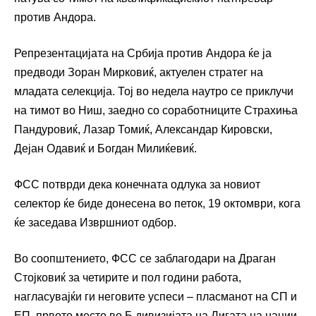
против Андора.
Репрезентацијата на Србија против Андора ќе ја
предводи Зоран Мирковиќ, актуелен стратег на
младата селекција. Тој во недела наутро се приклучи
на тимот во Ниш, заедно со соработниците Страхиња
Пандуровиќ, Лазар Томиќ, Александар Кировски,
Дејан Одавиќ и Богдан Милиќевиќ.
ФСС потврди дека конечната одлука за новиот
селектор ќе биде донесена во петок, 19 октомври, кога
ќе заседава Извршниот одбор.
Во соопштението, ФСС се заблагодари на Драган
Стојковиќ за четирите и пол години работа,
нагласувајќи ги неговите успеси – пласманот на СП и
ЕП, првото место во Б дивизијата на Лигата на нации