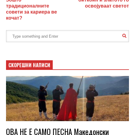
традиционалните
освојуваат светот
совети за кариера ве
кочат?
СКОРЕШНИ НАПИСИ
ОВА НЕ Е САМО ПЕСНА Македонски