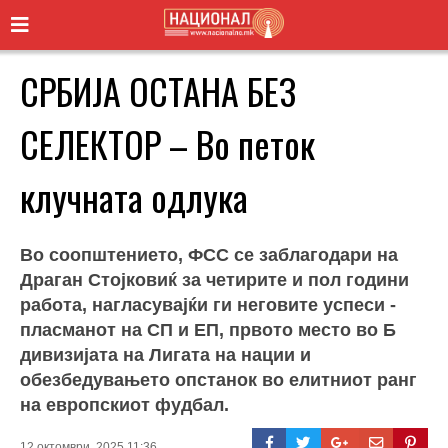
СРБИЈА ОСТАНА БЕЗ
СЕЛЕКТОР – Во петок
клучната одлука
Во соопштението, ФСС се заблагодари на
Драган Стојковиќ за четирите и пол години
работа, нагласувајќи ги неговите успеси -
пласманот на СП и ЕП, првото место во Б
дивизијата на Лигата на нации и
обезбедувањето опстанок во елитниот ранг
на европскиот фудбал.
12 октомври, 2025 11:36