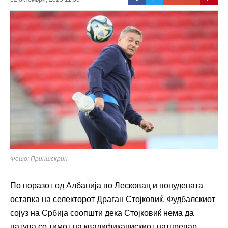
Фото: Принтскрин
По поразот од Албанија во Лесковац и понудената
оставка на селекторот Драган Стојковиќ, Фудбалскиот
сојуз на Србија соопшти дека Стојковиќ нема да
патува со тимот на квалификацискиот натпревар